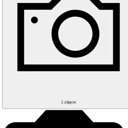
1
zdjęcie