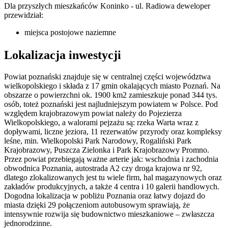
Dla przyszłych mieszkańców Koninko - ul. Radiowa deweloper
przewidział:
miejsca postojowe naziemne
Lokalizacja inwestycji
Powiat poznański znajduje się w centralnej części województwa
wielkopolskiego i składa z 17 gmin okalających miasto Poznań. Na
obszarze o powierzchni ok. 1900 km2 zamieszkuje ponad 344 tys.
osób, toteż poznański jest najludniejszym powiatem w Polsce. Pod
względem krajobrazowym powiat należy do Pojezierza
Wielkopolskiego, a walorami pejzażu są: rzeka Warta wraz z
dopływami, liczne jeziora, 11 rezerwatów przyrody oraz kompleksy
leśne, min. Wielkopolski Park Narodowy, Rogaliński Park
Krajobrazowy, Puszcza Zielonka i Park Krajobrazowy Promno.
Przez powiat przebiegają ważne arterie jak: wschodnia i zachodnia
obwodnica Poznania, autostrada A2 czy droga krajowa nr 92,
dlatego zlokalizowanych jest tu wiele firm, hal magazynowych oraz
zakładów produkcyjnych, a także 4 centra i 10 galerii handlowych.
Dogodna lokalizacja w pobliżu Poznania oraz łatwy dojazd do
miasta dzięki 29 połączeniom autobusowym sprawiają, że
intensywnie rozwija się budownictwo mieszkaniowe – zwłaszcza
jednorodzinne.