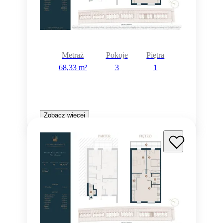
Metraż
Pokoje
Piętra
68,33 m²
3
1
Zobacz więcej