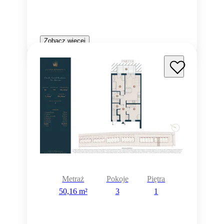
Zobacz więcej
Metraż
Pokoje
Piętra
50,16 m²
3
1