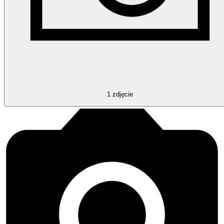
1
zdjęcie