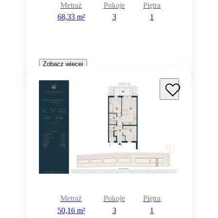
Metraż
Pokoje
Piętra
68,33 m²
3
1
Zobacz więcej
Metraż
Pokoje
Piętra
50,16 m²
3
1