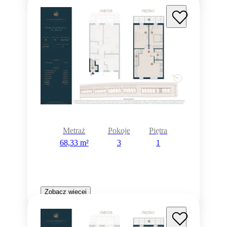
Metraż
Pokoje
Piętra
68,33 m²
3
1
Zobacz więcej