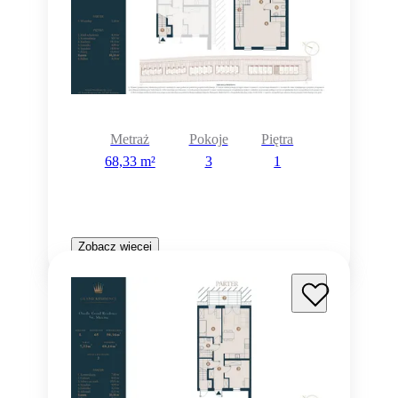
Metraż
Pokoje
Piętra
68,33 m²
3
1
Zobacz więcej