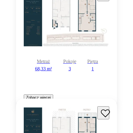
Metraż
Pokoje
Piętra
68,33 m²
3
1
Zobacz więcej