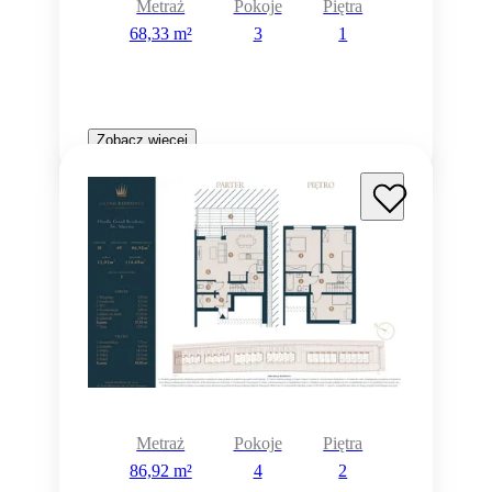
Metraż
Pokoje
Piętra
68,33 m²
3
1
Zobacz więcej
Metraż
Pokoje
Piętra
86,92 m²
4
2