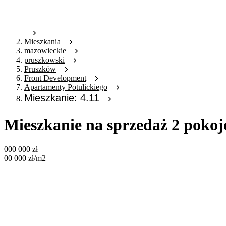
Mieszkania
mazowieckie
pruszkowski
Pruszków
Front Development
Apartamenty Potulickiego
Mieszkanie: 4.11
Mieszkanie na sprzedaż 2 pokoj
000 000
zł
00 000
zł
/m2