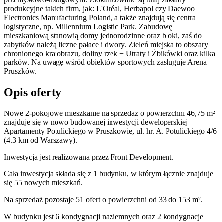
produkcyjne takich firm, jak: L'Oréal, Herbapol czy Daewoo
Electronics Manufacturing Poland, a także znajdują się centra
logistyczne, np. Millennium Logistic Park. Zabudowę
mieszkaniową stanowią domy jednorodzinne oraz bloki, zaś do
zabytków należą liczne pałace i dwory. Zieleń miejska to obszary
chronionego krajobrazu, doliny rzek − Utraty i Żbikówki oraz kilka
parków. Na uwagę wśród obiektów sportowych zasługuje Arena
Pruszków.
Opis oferty
Nowe 2-pokojowe mieszkanie na sprzedaż o powierzchni 46,75 m²
znajduje się w nowo
budowanej
inwestycji deweloperskiej
Apartamenty Potulickiego
w Pruszkowie
,
ul. hr. A. Potulickiego
4/6
(4.3 km od Warszawy).
Inwestycja
jest realizowana
przez
Front Development.
Cała inwestycja składa się z
1
budynku
,
w którym
łącznie znajduje
się 55 nowych mieszkań.
Na sprzedaż pozostaje 51 ofert o powierzchni od 33 do 153 m².
W budynku jest 6 kondygnacji naziemnych
oraz 2 kondygnacje