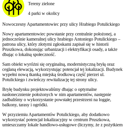
Tereny zielone
4 parki w okolicy
Nowoczesny Apartamentowiec przy ulicy Hrabiego Potulickiego
Nowy apartamentowiec powstanie przy centralnie położonej, a
jednocześnie kameralnej ulicy hrabiego Antoniego Potulickiego –
patrona ulicy, który złotymi zgłoskami zapisał się w historii
Pruszkowa, dokonując urbanizacji i elektryfikacji osady, a także
dbając o lokalną społeczność.
Sam obiekt wyróżni się oryginalną, modernistyczną bryłą oraz
ceglaną elewacją, wykorzystując potencjał tej lokalizacji. Budynek
wypełni nową tkanką miejską środkową część pierzei ul.
Potulickiego i zwieńczy rewitalizację tej strony ulicy.
Bryłę budynku projektowaliśmy dbając o optymalne
nasłonecznienie położonych w nim apartamentów, następnie
zadbaliśmy o wykorzystanie powstałej przestrzeni na loggie,
balkony, tarasy i ogródki.
W przyziemiu Apartamentów Potulickiego, aby dodatkowo
wykorzystać potencjał lokalizacyjny w centrum Pruszkowa,
umieszczamy lokale handlowo-usługowe (liczymy, że z pożytkiem