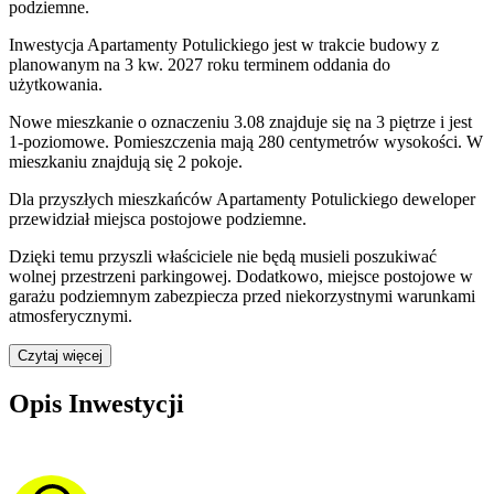
podziemne.
Inwestycja Apartamenty Potulickiego jest w trakcie budowy z
planowanym na 3 kw. 2027 roku terminem oddania do
użytkowania
.
Nowe mieszkanie
o oznaczeniu
3.08
znajduje się na 3 piętrze
i jest
1
-poziomow
e
. Pomieszczenia mają
280
centymetrów wysokości. W
mieszkaniu
znajdują
się
2
pokoje
.
Dla przyszłych mieszkańców
Apartamenty Potulickiego
deweloper
przewidział
miejsca postojowe podziemne
.
Dzięki temu przyszli właściciele nie będą musieli poszukiwać
wolnej przestrzeni parkingowej.
Dodatkowo, miejsce postojowe w
garażu podziemnym zabezpiecza przed niekorzystnymi warunkami
atmosferycznymi.
Czytaj więcej
Opis Inwestycji