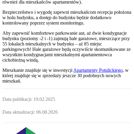
również dla mieszkańców apartamentów).
Bezpieczeństwo i wygodę zapewni mieszkańcom recepcja położona
w holu budynku, a dostęp do budynku będzie dodatkowo
kontrolowany poprzez system monitoringu.
Aby zapewnić komfortowe parkowanie aut, aż dwie kondygnacje
budynku (poziomy -2 i -1) zajmują hale garażowe, mieszczące przy
55 lokalach mieszkalnych w budynku – aż 85 miejsc
parkingowych! Hale garażowe będą oczywiście skomunikowane ze
wszystkim kondygnacjami mieszkalnymi apartamentowca
cichobieżną windą.
Mieszkanie
znajduje się w inwestycji
Apartamenty Potulickiego
, w
której
znajduje
się w sprzedaży jeszcze
30
podobnych nowych
mieszkań
.
Data publikacji:
19.02.2025
Data aktualizacji:
06.08.2026