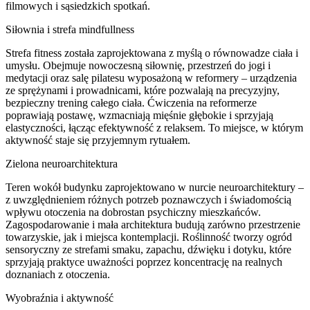
filmowych i sąsiedzkich spotkań.
Siłownia i strefa mindfullness
Strefa fitness została zaprojektowana z myślą o równowadze ciała i
umysłu. Obejmuje nowoczesną siłownię, przestrzeń do jogi i
medytacji oraz salę pilatesu wyposażoną w reformery – urządzenia
ze sprężynami i prowadnicami, które pozwalają na precyzyjny,
bezpieczny trening całego ciała. Ćwiczenia na reformerze
poprawiają postawę, wzmacniają mięśnie głębokie i sprzyjają
elastyczności, łącząc efektywność z relaksem. To miejsce, w którym
aktywność staje się przyjemnym rytuałem.
Zielona neuroarchitektura
Teren wokół budynku zaprojektowano w nurcie neuroarchitektury –
z uwzględnieniem różnych potrzeb poznawczych i świadomością
wpływu otoczenia na dobrostan psychiczny mieszkańców.
Zagospodarowanie i mała architektura budują zarówno przestrzenie
towarzyskie, jak i miejsca kontemplacji. Roślinność tworzy ogród
sensoryczny ze strefami smaku, zapachu, dźwięku i dotyku, które
sprzyjają praktyce uważności poprzez koncentrację na realnych
doznaniach z otoczenia.
Wyobraźnia i aktywność