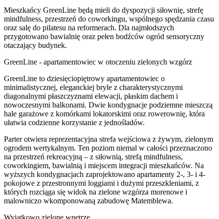
Mieszkańcy GreenLine będą mieli do dyspozycji siłownię, strefę
mindfulness, przestrzeń do coworkingu, wspólnego spędzania czasu
oraz salę do pilatesu na reformerach. Dla najmłodszych
przygotowano bawialnię oraz pełen bodźców ogród sensoryczny
otaczający budynek.
GreenLine - apartamentowiec w otoczeniu zielonych wzgórz
GreenLine to dziesięciopiętrowy apartamentowiec o
minimalistycznej, eleganckiej bryle z charakterystycznymi
diagonalnymi płaszczyznami elewacji, płaskim dachem i
nowoczesnymi balkonami. Dwie kondygnacje podziemne mieszczą
hale garażowe z komórkami lokatorskimi oraz rowerownię, która
ułatwia codzienne korzystanie z jednośladów.
Parter otwiera reprezentacyjna strefa wejściowa z żywym, zielonym
ogrodem wertykalnym. Ten poziom niemal w całości przeznaczono
na przestrzeń rekreacyjną – z siłownią, strefą mindfulness,
coworkingiem, bawialnią i miejscem integracji mieszkańców. Na
wyższych kondygnacjach zaprojektowano apartamenty 2-, 3- i 4-
pokojowe z przestronnymi loggiami i dużymi przeszkleniami, z
których rozciąga się widok na zielone wzgórza morenowe i
malowniczo wkomponowaną zabudowę Matemblewa.
Wyjątkowo zielone wnętrze