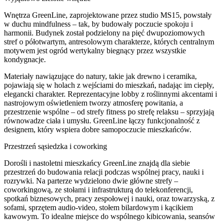
Wnętrza GreenLine, zaprojektowane przez studio MS15, powstały
w duchu mindfulness – tak, by budowały poczucie spokoju i
harmonii. Budynek został podzielony na pięć dwupoziomowych
stref o półotwartym, antresolowym charakterze, których centralnym
motywem jest ogród wertykalny biegnący przez wszystkie
kondygnacje.
Materiały nawiązujące do natury, takie jak drewno i ceramika,
pojawiają się w holach z wejściami do mieszkań, nadając im ciepły,
elegancki charakter. Reprezentacyjne lobby z roślinnymi akcentami i
nastrojowym oświetleniem tworzy atmosferę powitania, a
przestrzenie wspólne – od strefy fitness po strefę relaksu – sprzyjają
równowadze ciała i umysłu. GreenLine łączy funkcjonalność z
designem, który wspiera dobre samopoczucie mieszkańców.
Przestrzeń sąsiedzka i coworking
Dorośli i nastoletni mieszkańcy GreenLine znajdą dla siebie
przestrzeń do budowania relacji podczas wspólnej pracy, nauki i
rozrywki. Na parterze wydzielono dwie główne strefy –
coworkingową, ze stołami i infrastrukturą do telekonferencji,
spotkań biznesowych, pracy zespołowej i nauki, oraz towarzyską, z
sofami, sprzętem audio-video, stołem bilardowym i kącikiem
kawowym. To idealne miejsce do wspólnego kibicowania, seansów