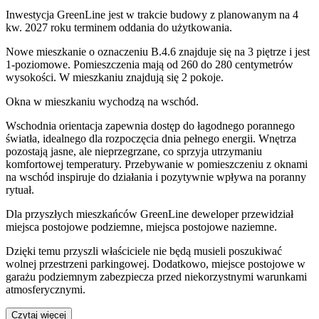
Inwestycja GreenLine jest w trakcie budowy z planowanym na 4
kw. 2027 roku terminem oddania do użytkowania
.
Nowe mieszkanie
o oznaczeniu
B.4.6
znajduje się na 3 piętrze
i jest
1
-poziomow
e
. Pomieszczenia mają
od 260 do 280
centymetrów
wysokości. W
mieszkaniu
znajdują
się
2
pokoje
.
Okna w mieszkaniu wychodzą na wschód.
Wschodnia orientacja zapewnia dostęp do łagodnego porannego
światła, idealnego dla rozpoczęcia dnia pełnego energii. Wnętrza
pozostają jasne, ale nieprzegrzane, co sprzyja utrzymaniu
komfortowej temperatury. Przebywanie w pomieszczeniu z oknami
na wschód inspiruje do działania i pozytywnie wpływa na poranny
rytuał.
Dla przyszłych mieszkańców
GreenLine
deweloper przewidział
miejsca postojowe podziemne, miejsca postojowe naziemne
.
Dzięki temu przyszli właściciele nie będą musieli poszukiwać
wolnej przestrzeni parkingowej.
Dodatkowo, miejsce postojowe w
garażu podziemnym zabezpiecza przed niekorzystnymi warunkami
atmosferycznymi.
Czytaj więcej