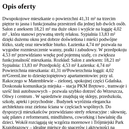
Opis oferty
Dwupokojowe mieszkanie o powierzchni 41,31 m² na trzecim
piętrze to jasna i funkcjonalna przestrzeń dla jednej lub dwóch osób.
Salon z aneksem 18,21 m² ma duże okno i wyjście na loggię 4,02
m² , która stanowi prywatną strefę relaksu. Sypialnia 13,83 m²
dzięki dużemu oknu jest dobrze doświetlona i mieści podwójne
łóżko, szafę oraz niewielkie biurko. Łazienka 4,74 m² pozwala na
wygodne rozmieszczenie wanny, pralki i zabudowy. W przedpokoju
4,53 m² przewidziano wnękę pod pojemną szafę, co zwiększa
funkcjonalność mieszkania. Rozkład: Salon z aneksem: 18,21 m²
Sypialnia: 13,83 m² Przedpokój: 4,53 m² Łazienka: 4,74 m²
Powierzchnia mieszkania: 41,31 m²Powierzchnia loggii: 4,02
m²GreenLine to dziesięciopiętrowy apartamentowiec przy ul.
Rakoczego w Matemblewie – zielonej, spokojnej części Gdańska.
Doskonała komunikacja miejska – stacja PKM Brętowo , tramwaje i
sześć linii autobusowych – pozwala szybko dotrzeć do Wrzeszcza,
Oliwy i centrum . W sąsiedztwie znajdują się sklepy, przedszkola,
szkoły, apteki i przychodnie . Budynek wyróżnia elegancka
architektura oraz zielona ściana w częściach wspólnych. Do
dyspozycji mieszkańców przewidziano strefy rekreacyjne : siłownię,
salę pilates z reformerami, mindfulness, coworking i bawialnię dla
dzieci. Wokół rozciągają się wzgórza morenowe i Trójmiejski Park
Krajobrazowy – idealne miejsce do spacerów i aktywności na