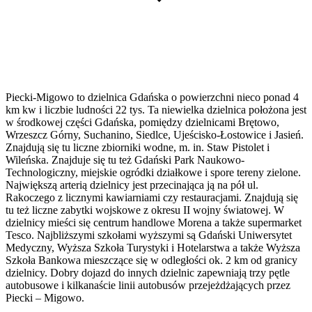
Piecki-Migowo to dzielnica Gdańska o powierzchni nieco ponad 4
km kw i liczbie ludności 22 tys. Ta niewielka dzielnica położona jest
w środkowej części Gdańska, pomiędzy dzielnicami Brętowo,
Wrzeszcz Górny, Suchanino, Siedlce, Ujeścisko-Łostowice i Jasień.
Znajdują się tu liczne zbiorniki wodne, m. in. Staw Pistolet i
Wileńska. Znajduje się tu też Gdański Park Naukowo-
Technologiczny, miejskie ogródki działkowe i spore tereny zielone.
Największą arterią dzielnicy jest przecinająca ją na pół ul.
Rakoczego z licznymi kawiarniami czy restauracjami. Znajdują się
tu też liczne zabytki wojskowe z okresu II wojny światowej. W
dzielnicy mieści się centrum handlowe Morena a także supermarket
Tesco. Najbliższymi szkołami wyższymi są Gdański Uniwersytet
Medyczny, Wyższa Szkoła Turystyki i Hotelarstwa a także Wyższa
Szkoła Bankowa mieszczące się w odległości ok. 2 km od granicy
dzielnicy. Dobry dojazd do innych dzielnic zapewniają trzy pętle
autobusowe i kilkanaście linii autobusów przejeżdżających przez
Piecki – Migowo.