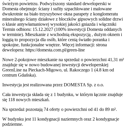
świeżym powietrzu. Podwyższony standard deweloperski w
Domesta obejmuje: ściany i sufity szpachlowane i malowane
dwukrotnie na biało trzyszybowe okna parapety z konglomeratu
mineralnego ściany działowe z bloczków gipsowych solidne drzwi
o klasie antywłamaniowej wysokiej jakości gniazda i włączniki
Termin odbioru: 15.12.2027 (100% inwestycji Domesta oddanych
w terminie). Mieszkanie z wschodnią ekspozycją , dużym oknem i
loggią to propozycja dla osób, które cenią światło poranka i
spokojne, funkcjonalne wnętrze. Więcej informacji: strona
dewelopera: https://domesta.com.pl/green-line
Nowe 2-pokojowe mieszkanie na sprzedaż o powierzchni 41,31 m²
znajduje się w nowo
budowanej
inwestycji deweloperskiej
GreenLine
na Pieckach-Migowo
,
ul. Rakoczego
1
(4.8 km od
centrum Gdańska).
Inwestycja
jest realizowana
przez
DOMESTA Sp. z o.o.
Cała inwestycja składa się z
1
budynku
,
w którym
łącznie znajduje
się 118 nowych mieszkań.
Na sprzedaż pozostają 74 oferty o powierzchni od 41 do 89 m².
W budynku jest 11 kondygnacji naziemnych
oraz 2 kondygnacje
podziemne.