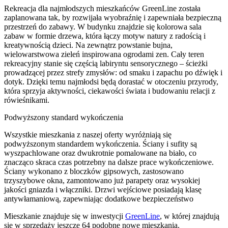
Rekreacja dla najmłodszych mieszkańców GreenLine została
zaplanowana tak, by rozwijała wyobraźnię i zapewniała bezpieczną
przestrzeń do zabawy. W budynku znajdzie się kolorowa sala
zabaw w formie drzewa, która łączy motyw natury z radością i
kreatywnością dzieci. Na zewnątrz powstanie bujna,
wielowarstwowa zieleń inspirowana ogrodami zen. Cały teren
rekreacyjny stanie się częścią labiryntu sensorycznego – ścieżki
prowadzącej przez strefy zmysłów: od smaku i zapachu po dźwięk i
dotyk. Dzięki temu najmłodsi będą dorastać w otoczeniu przyrody,
która sprzyja aktywności, ciekawości świata i budowaniu relacji z
rówieśnikami.
Podwyższony standard wykończenia
Wszystkie mieszkania z naszej oferty wyróżniają się
podwyższonym standardem wykończenia. Ściany i sufity są
wyszpachlowane oraz dwukrotnie pomalowane na biało, co
znacząco skraca czas potrzebny na dalsze prace wykończeniowe.
Ściany wykonano z bloczków gipsowych, zastosowano
trzyszybowe okna, zamontowano już parapety oraz wysokiej
jakości gniazda i włączniki. Drzwi wejściowe posiadają klasę
antywłamaniową, zapewniając dodatkowe bezpieczeństwo
Mieszkanie
znajduje się w inwestycji
GreenLine
, w której
znajdują
się w sprzedaży jeszcze
64
podobne nowe mieszkania
.