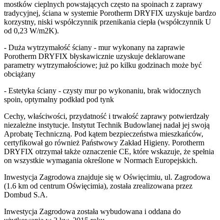
mostków cieplnych powstających często na spoinach z zaprawy
tradycyjnej, ściana w systemie Porotherm DRYFIX uzyskuje bardzo
korzystny, niski współczynnik przenikania ciepła (współczynnik U
od 0,23 W/m2K).
- Duża wytrzymałość ściany - mur wykonany na zaprawie
Porotherm DRYFIX błyskawicznie uzyskuje deklarowane
parametry wytrzymałościowe; już po kilku godzinach może być
obciążany
- Estetyka ściany - czysty mur po wykonaniu, brak widocznych
spoin, optymalny podkład pod tynk
Cechy, właściwości, przydatność i trwałość zaprawy potwierdzały
niezależne instytucje. Instytut Technik Budowlanej nadał jej swoją
Aprobatę Techniczną. Pod kątem bezpieczeństwa mieszkańców,
certyfikował go również Państwowy Zakład Higieny. Porotherm
DRYFIX otrzymał także oznaczenie CE, które wskazuje, że spełnia
on wszystkie wymagania określone w Normach Europejskich.
Inwestycja Zagrodowa znajduje się w Oświęcimiu, ul. Zagrodowa
(1.6 km od centrum Oświęcimia), została zrealizowana przez
Dombud S.A.
Inwestycja Zagrodowa została wybudowana i oddana do