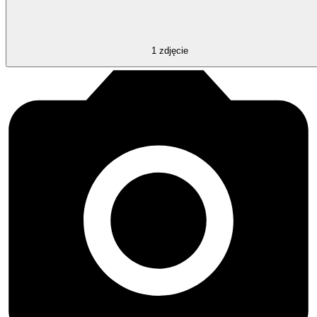
1
zdjęcie