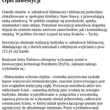
Opis inwestycji
Osiedle domów w zabudowie bliźniaczej i bliźniaczej podwójnej
zlokalizowane w spokojnej dzielnicy Stare Stawy, z przeważającą
niską zabudową. W pobliżu znajduje się przedszkole, apteka,
minimarket i inne sklepy. Położenie inwestycji umożliwia dogodny
dojazd do centrum miasta zarówno samochodem, jak i komunikacją
miejską. W pobliżu również wyjazd na trasę Kraków – Tychy.
Inwestycja obejmuje realizację budynku w zabudowie bliźniaczej,
składającego się z dwóch mieszkań z odrębnymi wejściami o pow.
115,41 m2 każde.
Budynek który Państwu oferujemy wykonany został w
innowacyjnej technologi Porotherm DryFix, zaletami takiego
wykonania są :
- Maksymalna ochrona cieplna - ceramika poryzowana zyskała
lepsze właściwości termoizolacyjne, znacznie przewyższające pod
tym względem tradycyjną cegłę. Poryzacja umożliwia także tzw.
oddychanie ścian – naturalną dyfuzję pary wodnej na zewnątrz
budynku. Idealne wyprofilowanie w połączeniu z nowatorską
zaprawą pozwala na wykonanie niemal jednorodnej, całkowicie
ceramicznej ściany, w której udział spoiwa łączącego pustaki jest
ograniczony do absolutnego minimum. Przez wyeliminowanie