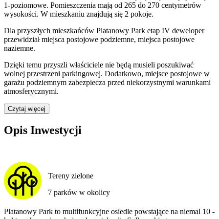
1
-poziomow
e
. Pomieszczenia mają
od 265 do 270
centymetrów
wysokości. W
mieszkaniu
znajdują
się
2
pokoje
.
Dla przyszłych mieszkańców
Platanowy Park etap IV
deweloper
przewidział
miejsca postojowe podziemne, miejsca postojowe
naziemne
.
Dzięki temu przyszli właściciele nie będą musieli poszukiwać
wolnej przestrzeni parkingowej.
Dodatkowo, miejsce postojowe w
garażu podziemnym zabezpiecza przed niekorzystnymi warunkami
atmosferycznymi.
Czytaj więcej
Opis Inwestycji
Tereny zielone
7 parków w okolicy
Platanowy Park to multifunkcyjne osiedle powstające na niemal 10 -