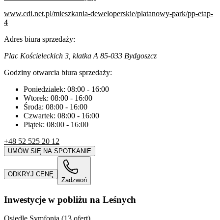
www.cdi.net.pl/mieszkania-deweloperskie/platanowy-park/pp-etap-
4
Adres biura sprzedaży:
Plac Kościeleckich 3, klatka A 85-033 Bydgoszcz
Godziny otwarcia biura sprzedaży:
Poniedziałek:
08:00
-
16:00
Wtorek:
08:00
-
16:00
Środa:
08:00
-
16:00
Czwartek:
08:00
-
16:00
Piątek:
08:00
-
16:00
+48 52 525 20 12
UMÓW SIĘ NA SPOTKANIE
ODKRYJ CENĘ
Zadzwoń
Inwestycje w pobliżu na Leśnych
Osiedle Symfonia (13 ofert)