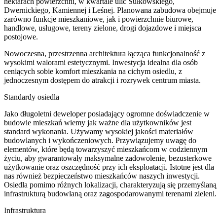
hektarach powierzchni, w kwartale ulic Sułkowskiego,
Dwernickiego, Kamiennej i Leśnej. Planowana zabudowa obejmuje
zarówno funkcje mieszkaniowe, jak i powierzchnie biurowe,
handlowe, usługowe, tereny zielone, drogi dojazdowe i miejsca
postojowe.
Nowoczesna, przestrzenna architektura łącząca funkcjonalność z
wysokimi walorami estetycznymi. Inwestycja idealna dla osób
ceniących sobie komfort mieszkania na cichym osiedlu, z
jednoczesnym dostępem do atrakcji i rozrywek centrum miasta.
Standardy osiedla
Jako długoletni deweloper posiadający ogromne doświadczenie w
budowie mieszkań wiemy jak ważne dla użytkowników jest
standard wykonania. Używamy wysokiej jakości materiałów
budowlanych i wykończeniowych. Przywiązujemy uwagę do
elementów, które będą towarzyszyć mieszkańcom w codziennym
życiu, aby gwarantowały maksymalne zadowolenie, bezusterkowe
użytkowanie oraz oszczędność przy ich eksploatacji. Istotne jest dla
nas również bezpieczeństwo mieszkańców naszych inwestycji.
Osiedla pomimo różnych lokalizacji, charakteryzują się przemyślaną
infrastrukturą budowlaną oraz zagospodarowanymi terenami zieleni.
Infrastruktura