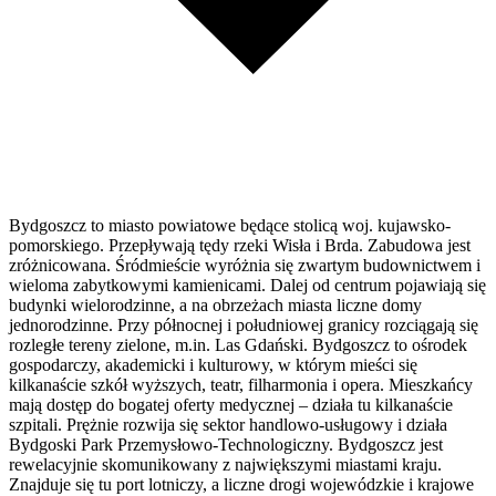
Bydgoszcz to miasto powiatowe będące stolicą woj. kujawsko-
pomorskiego. Przepływają tędy rzeki Wisła i Brda. Zabudowa jest
zróżnicowana. Śródmieście wyróżnia się zwartym budownictwem i
wieloma zabytkowymi kamienicami. Dalej od centrum pojawiają się
budynki wielorodzinne, a na obrzeżach miasta liczne domy
jednorodzinne. Przy północnej i południowej granicy rozciągają się
rozległe tereny zielone, m.in. Las Gdański. Bydgoszcz to ośrodek
gospodarczy, akademicki i kulturowy, w którym mieści się
kilkanaście szkół wyższych, teatr, filharmonia i opera. Mieszkańcy
mają dostęp do bogatej oferty medycznej – działa tu kilkanaście
szpitali. Prężnie rozwija się sektor handlowo-usługowy i działa
Bydgoski Park Przemysłowo-Technologiczny. Bydgoszcz jest
rewelacyjnie skomunikowany z największymi miastami kraju.
Znajduje się tu port lotniczy, a liczne drogi wojewódzkie i krajowe