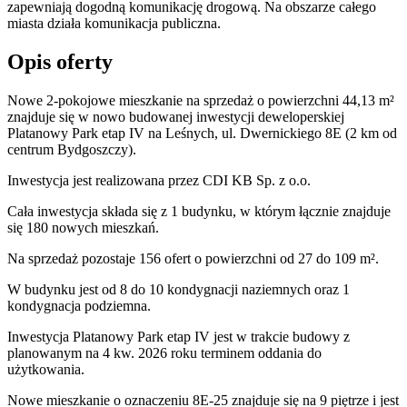
zapewniają dogodną komunikację drogową. Na obszarze całego
miasta działa komunikacja publiczna.
Opis oferty
Nowe 2-pokojowe mieszkanie na sprzedaż o powierzchni 44,13 m²
znajduje się w nowo
budowanej
inwestycji deweloperskiej
Platanowy Park etap IV
na Leśnych
,
ul. Dwernickiego
8E
(2 km od
centrum Bydgoszczy).
Inwestycja
jest realizowana
przez
CDI KB Sp. z o.o.
Cała inwestycja składa się z
1
budynku
,
w którym
łącznie znajduje
się 180 nowych mieszkań.
Na sprzedaż pozostaje 156 ofert o powierzchni od 27 do 109 m².
W budynku jest od 8 do 10 kondygnacji naziemnych
oraz 1
kondygnacja podziemna.
Inwestycja Platanowy Park etap IV jest w trakcie budowy z
planowanym na 4 kw. 2026 roku terminem oddania do
użytkowania
.
Nowe mieszkanie
o oznaczeniu
8E-25
znajduje się na 9 piętrze
i jest