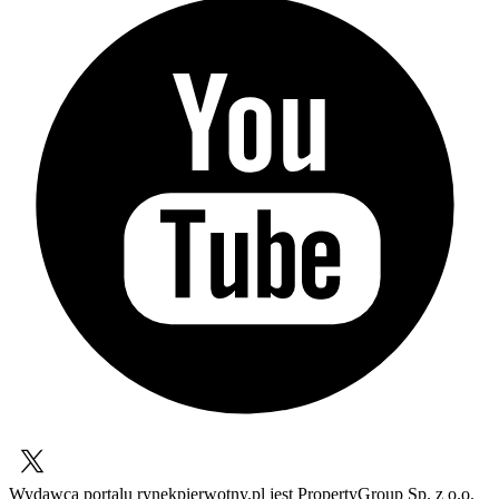
Wydawcą portalu rynekpierwotny.pl jest PropertyGroup Sp. z o.o.