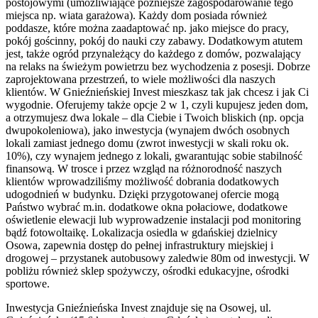
postojowymi (umożliwiające późniejsze zagospodarowanie tego
miejsca np. wiata garażowa). Każdy dom posiada również
poddasze, które można zaadaptować np. jako miejsce do pracy,
pokój gościnny, pokój do nauki czy zabawy. Dodatkowym atutem
jest, także ogród przynależący do każdego z domów, pozwalający
na relaks na świeżym powietrzu bez wychodzenia z posesji. Dobrze
zaprojektowana przestrzeń, to wiele możliwości dla naszych
klientów. W Gnieźnieńskiej Invest mieszkasz tak jak chcesz i jak Ci
wygodnie. Oferujemy także opcje 2 w 1, czyli kupujesz jeden dom,
a otrzymujesz dwa lokale – dla Ciebie i Twoich bliskich (np. opcja
dwupokoleniowa), jako inwestycja (wynajem dwóch osobnych
lokali zamiast jednego domu (zwrot inwestycji w skali roku ok.
10%), czy wynajem jednego z lokali, gwarantując sobie stabilność
finansową. W trosce i przez wzgląd na różnorodność naszych
klientów wprowadziliśmy możliwość dobrania dodatkowych
udogodnień w budynku. Dzięki przygotowanej ofercie mogą
Państwo wybrać m.in. dodatkowe okna połaciowe, dodatkowe
oświetlenie elewacji lub wyprowadzenie instalacji pod monitoring
bądź fotowoltaikę. Lokalizacja osiedla w gdańskiej dzielnicy
Osowa, zapewnia dostęp do pełnej infrastruktury miejskiej i
drogowej – przystanek autobusowy zaledwie 80m od inwestycji. W
pobliżu również sklep spożywczy, ośrodki edukacyjne, ośrodki
sportowe.
Inwestycja Gnieźnieńska Invest znajduje się na Osowej, ul.