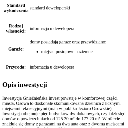
Standard
standard deweloperski
wykończenia
Rodzaj
informacja u dewelopera
własności:
domy posiadają garaże
oraz
przewidziano:
Garaże:
miejsca postojowe naziemne
Przyroda:
informacja u dewelopera
Opis inwestycji
Inwestycja Gnieźnieńska Invest powstaje w komfortowej części
miasta. Osowa to doskonale skomunikowana dzielnica z licznymi
miejscami rekreacyjnymi (m.in w pobliżu Jezioro Osowskie).
Inwestycja obejmuje pięć budynków dwulokalowych, czyli dziesięć
domów o powierzchniach od 125.20 m² do 177.20 m². W ofercie
znajdują się domy z garażami na dwa auta oraz z dwoma miejscami