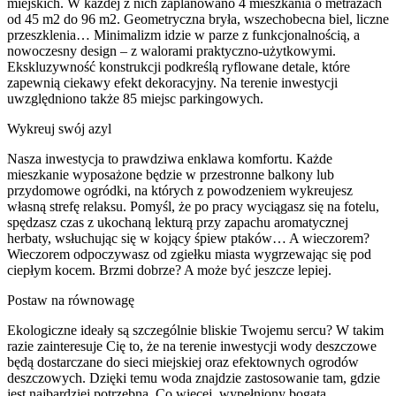
miejskich. W każdej z nich zaplanowano 4 mieszkania o metrażach
od 45 m2 do 96 m2. Geometryczna bryła, wszechobecna biel, liczne
przeszklenia… Minimalizm idzie w parze z funkcjonalnością, a
nowoczesny design – z walorami praktyczno-użytkowymi.
Ekskluzywność konstrukcji podkreślą ryflowane detale, które
zapewnią ciekawy efekt dekoracyjny. Na terenie inwestycji
uwzględniono także 85 miejsc parkingowych.
Wykreuj swój azyl
Nasza inwestycja to prawdziwa enklawa komfortu. Każde
mieszkanie wyposażone będzie w przestronne balkony lub
przydomowe ogródki, na których z powodzeniem wykreujesz
własną strefę relaksu. Pomyśl, że po pracy wyciągasz się na fotelu,
spędzasz czas z ukochaną lekturą przy zapachu aromatycznej
herbaty, wsłuchując się w kojący śpiew ptaków… A wieczorem?
Wieczorem odpoczywasz od zgiełku miasta wygrzewając się pod
ciepłym kocem. Brzmi dobrze? A może być jeszcze lepiej.
Postaw na równowagę
Ekologiczne ideały są szczególnie bliskie Twojemu sercu? W takim
razie zainteresuje Cię to, że na terenie inwestycji wody deszczowe
będą dostarczane do sieci miejskiej oraz efektownych ogrodów
deszczowych. Dzięki temu woda znajdzie zastosowanie tam, gdzie
jest najbardziej potrzebna. Co więcej, wypełniony bogatą