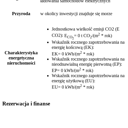
ładowania samochodów elektrycznych
Przyroda
w okolicy inwestycji znajduje się morze
Jednostkowa wielkość emisji CO2 (E
2
CO2)
:
E
= 0 t CO
/(m
* rok)
CO
2
2
Wskaźnik rocznego zapotrzebowania na
energię końcową (EK)
:
2
Charakterystyka
EK= 0 kWh/(m
* rok)
energetyczna
Wskaźnik rocznego zapotrzebowania na
nieruchomości
nieodnawialną energię pierwotną (EP)
:
2
EP= 0 kWh/(m
* rok)
Wskaźnik rocznego zapotrzebowania na
energię użytkową (EU)
:
2
EU= 0 kWh/(m
* rok)
Rezerwacja i finanse