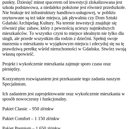
punkty. Dziesięć minut spacerem od inwestycji zlokalizowana jest
szkoła podstawowa, a niedaleko położone jest również przedszkole.
Nie brakuje też infrastruktury handlowo-usługowej, w pobliżu
usytuowane są też takie miejsca, jak pływalnia czy Dom Sztuki
Gdański Archipelag Kultury. Na terenie inwestycji znajduje się
również plac zabaw, który z pewnością ucieszy najmłodszych
mieszkańców. To wszystko czyni to miejsce idealnym nie tylko dla
singli, ale przede wszystkim dla rodzin z dziećmi. Spełnij swoje
marzenia o mieszkaniu w wyjątkowym miejscu i zdecyduj się na tę
prawdziwą perełkę wśród nieruchomości w Gdańsku. Stwórz swoją
własną opowieść.
Projekt i wykończenie mieszkania zajmuje sporo czasu oraz
pieniędzy.
Korzystnym rozwiązaniem jest przekazanie tego zadania naszym
Specjalistom.
Ich zadaniem jest zaprojektowanie oraz wykończenie mieszkania w
sposób nowoczesny i funkcjonalny.
Pakiet Classic – 950 zł/mkw
Pakiet Comfort – 1 150 zł/mkw
Pakiet Premium – 1 650 zł/mkw