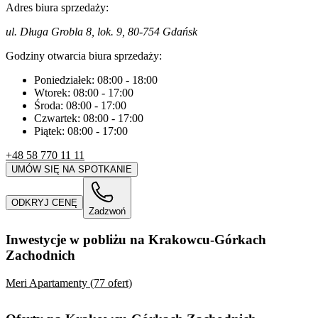
Adres biura sprzedaży:
ul. Długa Grobla 8, lok. 9, 80-754 Gdańsk
Godziny otwarcia biura sprzedaży:
Poniedziałek:
08:00
-
18:00
Wtorek:
08:00
-
17:00
Środa:
08:00
-
17:00
Czwartek:
08:00
-
17:00
Piątek:
08:00
-
17:00
+48 58 770 11 11
UMÓW SIĘ NA SPOTKANIE
ODKRYJ CENĘ
Zadzwoń
Inwestycje w pobliżu na Krakowcu-Górkach
Zachodnich
Meri Apartamenty (77 ofert)