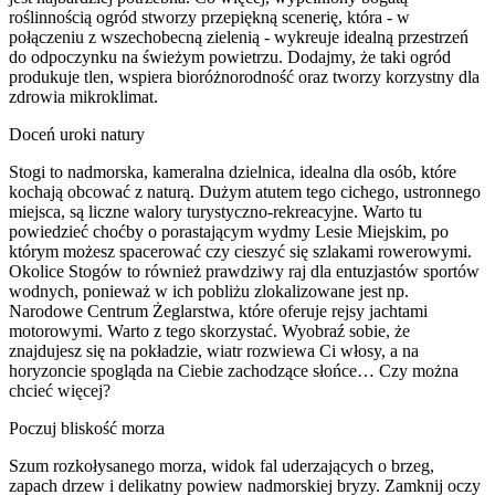
roślinnością ogród stworzy przepiękną scenerię, która - w
połączeniu z wszechobecną zielenią - wykreuje idealną przestrzeń
do odpoczynku na świeżym powietrzu. Dodajmy, że taki ogród
produkuje tlen, wspiera bioróżnorodność oraz tworzy korzystny dla
zdrowia mikroklimat.
Doceń uroki natury
Stogi to nadmorska, kameralna dzielnica, idealna dla osób, które
kochają obcować z naturą. Dużym atutem tego cichego, ustronnego
miejsca, są liczne walory turystyczno-rekreacyjne. Warto tu
powiedzieć choćby o porastającym wydmy Lesie Miejskim, po
którym możesz spacerować czy cieszyć się szlakami rowerowymi.
Okolice Stogów to również prawdziwy raj dla entuzjastów sportów
wodnych, ponieważ w ich pobliżu zlokalizowane jest np.
Narodowe Centrum Żeglarstwa, które oferuje rejsy jachtami
motorowymi. Warto z tego skorzystać. Wyobraź sobie, że
znajdujesz się na pokładzie, wiatr rozwiewa Ci włosy, a na
horyzoncie spogląda na Ciebie zachodzące słońce… Czy można
chcieć więcej?
Poczuj bliskość morza
Szum rozkołysanego morza, widok fal uderzających o brzeg,
zapach drzew i delikatny powiew nadmorskiej bryzy. Zamknij oczy