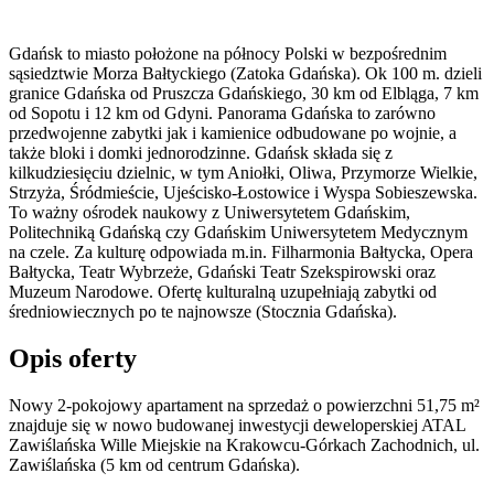
Gdańsk to miasto położone na północy Polski w bezpośrednim
sąsiedztwie Morza Bałtyckiego (Zatoka Gdańska). Ok 100 m. dzieli
granice Gdańska od Pruszcza Gdańskiego, 30 km od Elbląga, 7 km
od Sopotu i 12 km od Gdyni. Panorama Gdańska to zarówno
przedwojenne zabytki jak i kamienice odbudowane po wojnie, a
także bloki i domki jednorodzinne. Gdańsk składa się z
kilkudziesięciu dzielnic, w tym Aniołki, Oliwa, Przymorze Wielkie,
Strzyża, Śródmieście, Ujeścisko-Łostowice i Wyspa Sobieszewska.
To ważny ośrodek naukowy z Uniwersytetem Gdańskim,
Politechniką Gdańską czy Gdańskim Uniwersytetem Medycznym
na czele. Za kulturę odpowiada m.in. Filharmonia Bałtycka, Opera
Bałtycka, Teatr Wybrzeże, Gdański Teatr Szekspirowski oraz
Muzeum Narodowe. Ofertę kulturalną uzupełniają zabytki od
średniowiecznych po te najnowsze (Stocznia Gdańska).
Opis oferty
Nowy 2-pokojowy apartament na sprzedaż o powierzchni 51,75 m²
znajduje się w nowo
budowanej
inwestycji deweloperskiej
ATAL
Zawiślańska Wille Miejskie
na Krakowcu-Górkach Zachodnich
,
ul.
Zawiślańska
(5 km od centrum Gdańska).