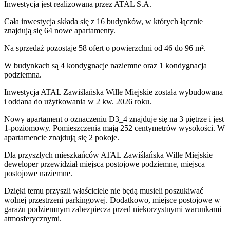
Inwestycja
jest realizowana
przez
ATAL S.A.
Cała inwestycja składa się z
16
budynków
,
w których
łącznie
znajdują się 64 nowe apartamenty.
Na sprzedaż pozostaje 58 ofert o powierzchni od 46 do 96 m².
W budynkach są 4 kondygnacje naziemne
oraz 1 kondygnacja
podziemna.
Inwestycja ATAL Zawiślańska Wille Miejskie została wybudowana
i oddana do użytkowania w 2 kw. 2026 roku
.
Nowy apartament
o oznaczeniu
D3_4
znajduje się na 3 piętrze
i jest
1
-poziomow
y
. Pomieszczenia mają
252
centymetrów wysokości. W
apartamencie
znajdują
się
2
pokoje
.
Dla przyszłych mieszkańców
ATAL Zawiślańska Wille Miejskie
deweloper przewidział
miejsca postojowe podziemne, miejsca
postojowe naziemne
.
Dzięki temu przyszli właściciele nie będą musieli poszukiwać
wolnej przestrzeni parkingowej.
Dodatkowo, miejsce postojowe w
garażu podziemnym zabezpiecza przed niekorzystnymi warunkami
atmosferycznymi.