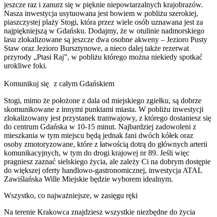
jeszcze raz i zanurz się w pięknie niepowtarzalnych krajobrazów.
Nasza inwestycja usytuowana jest bowiem w pobliżu szerokiej,
piaszczystej plaży Stogi, która przez wiele osób uznawana jest za
najpiękniejszą w Gdańsku. Dodajmy, że w otulinie nadmorskiego
lasu zlokalizowane są jeszcze dwa osobne akweny – Jezioro Pusty
Staw oraz Jezioro Bursztynowe, a nieco dalej także rezerwat
przyrody „Ptasi Raj”, w pobliżu którego można niekiedy spotkać
urokliwe foki.
Komunikuj się z całym Gdańskiem
Stogi, mimo że położone z dala od miejskiego zgiełku, są dobrze
skomunikowane z innymi punktami miasta. W pobliżu inwestycji
zlokalizowany jest przystanek tramwajowy, z którego dostaniesz się
do centrum Gdańska w 10-15 minut. Najbardziej zadowoleni z
mieszkania w tym miejscu będą jednak fani dwóch kółek oraz
osoby zmotoryzowane, które z łatwością dotrą do głównych arterii
komunikacyjnych, w tym do drogi krajowej nr 89. Jeśli więc
pragniesz zaznać sielskiego życia, ale zależy Ci na dobrym dostępie
do większej oferty handlowo-gastronomicznej, inwestycja ATAL
Zawiślańska Wille Miejskie będzie wyborem idealnym.
Wszystko, co najważniejsze, w zasięgu ręki
Na terenie Krakowca znajdziesz wszystkie niezbędne do życia