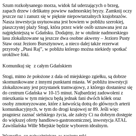
Szum rozkołysanego morza, widok fal uderzających o brzeg,
zapach drzew i delikatny powiew nadmorskiej bryzy. Zamknij oczy
jeszcze raz i zanurz się w pięknie niepowtarzalnych krajobrazów.
Nasza inwestycja usytuowana jest bowiem w pobliżu szerokiej,
piaszczystej plaży Stogi, która przez wiele osób uznawana jest za
najpiękniejszą w Gdańsku. Dodajmy, że w otulinie nadmorskiego
lasu zlokalizowane są jeszcze dwa osobne akweny – Jezioro Pusty
Staw oraz Jezioro Bursztynowe, a nieco dalej także rezerwat
przyrody „Ptasi Raj”, w pobliżu którego można niekiedy spotkać
urokliwe foki.
Komunikuj się z całym Gdańskiem
Stogi, mimo że położone z dala od miejskiego zgiełku, są dobrze
skomunikowane z innymi punktami miasta. W pobliżu inwestycji
zlokalizowany jest przystanek tramwajowy, z którego dostaniesz się
do centrum Gdańska w 10-15 minut. Najbardziej zadowoleni z
mieszkania w tym miejscu będą jednak fani dwóch kółek oraz
osoby zmotoryzowane, które z łatwością dotrą do głównych arterii
komunikacyjnych, w tym do drogi krajowej nr 89. Jeśli więc
pragniesz zaznać sielskiego życia, ale zależy Ci na dobrym dostępie
do większej oferty handlowo-gastronomicznej, inwestycja ATAL
Zawiślańska Wille Miejskie będzie wyborem idealnym.
Wszystko, co najważniejsze, w zasięgu ręki