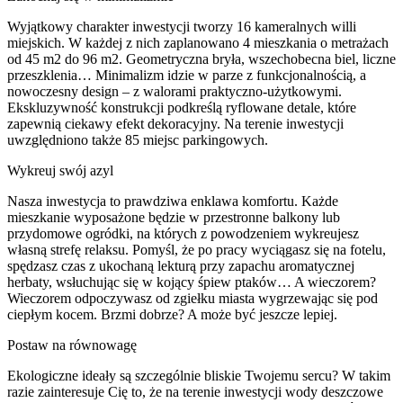
Wyjątkowy charakter inwestycji tworzy 16 kameralnych willi
miejskich. W każdej z nich zaplanowano 4 mieszkania o metrażach
od 45 m2 do 96 m2. Geometryczna bryła, wszechobecna biel, liczne
przeszklenia… Minimalizm idzie w parze z funkcjonalnością, a
nowoczesny design – z walorami praktyczno-użytkowymi.
Ekskluzywność konstrukcji podkreślą ryflowane detale, które
zapewnią ciekawy efekt dekoracyjny. Na terenie inwestycji
uwzględniono także 85 miejsc parkingowych.
Wykreuj swój azyl
Nasza inwestycja to prawdziwa enklawa komfortu. Każde
mieszkanie wyposażone będzie w przestronne balkony lub
przydomowe ogródki, na których z powodzeniem wykreujesz
własną strefę relaksu. Pomyśl, że po pracy wyciągasz się na fotelu,
spędzasz czas z ukochaną lekturą przy zapachu aromatycznej
herbaty, wsłuchując się w kojący śpiew ptaków… A wieczorem?
Wieczorem odpoczywasz od zgiełku miasta wygrzewając się pod
ciepłym kocem. Brzmi dobrze? A może być jeszcze lepiej.
Postaw na równowagę
Ekologiczne ideały są szczególnie bliskie Twojemu sercu? W takim
razie zainteresuje Cię to, że na terenie inwestycji wody deszczowe