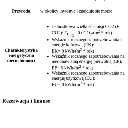
Przyroda
w okolicy inwestycji znajduje się morze
Jednostkowa wielkość emisji CO2 (E
2
CO2)
:
E
= 0 t CO
/(m
* rok)
CO
2
2
Wskaźnik rocznego zapotrzebowania na
energię końcową (EK)
:
2
Charakterystyka
EK= 0 kWh/(m
* rok)
energetyczna
Wskaźnik rocznego zapotrzebowania na
nieruchomości
nieodnawialną energię pierwotną (EP)
:
2
EP= 0 kWh/(m
* rok)
Wskaźnik rocznego zapotrzebowania na
energię użytkową (EU)
:
2
EU= 0 kWh/(m
* rok)
Rezerwacja i finanse