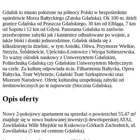
Gdańsk to miasto położone na północy Polski w bezpośrednim
sąsiedztwie Morza Bałtyckiego (Zatoka Gdańska). Ok 100 m. dzieli
granice Gdańska od Pruszcza Gdańskiego, 30 km od Elbląga, 7 km
od Sopotu i 12 km od Gdyni. Panorama Gdańska to zarówno
przedwojenne zabytki jak i kamienice odbudowane po wojnie, a
także bloki i domki jednorodzinne. Gdańsk składa się z
kilkudziesięciu dzielnic, w tym Aniołki, Oliwa, Przymorze Wielkie,
Strzyża, Śródmieście, Ujeścisko-Łostowice i Wyspa Sobieszewska.
To ważny ośrodek naukowy z Uniwersytetem Gdańskim,
Politechniką Gdańską czy Gdańskim Uniwersytetem Medycznym
na czele. Za kulturę odpowiada m.in. Filharmonia Bałtycka, Opera
Bałtycka, Teatr Wybrzeże, Gdański Teatr Szekspirowski oraz
Muzeum Narodowe. Ofertę kulturalną uzupełniają zabytki od
średniowiecznych po te najnowsze (Stocznia Gdańska).
Opis oferty
Nowy 2-pokojowy apartament na sprzedaż o powierzchni 55,47 m²
znajduje się w nowo
budowanej
inwestycji deweloperskiej
ATAL
Zawiślańska Wille Miejskie
na Krakowcu-Górkach Zachodnich
,
ul.
Zawiślańska
(5 km od centrum Gdańska).