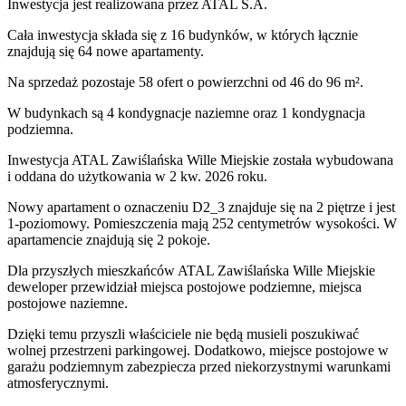
Inwestycja
jest realizowana
przez
ATAL S.A.
Cała inwestycja składa się z
16
budynków
,
w których
łącznie
znajdują się 64 nowe apartamenty.
Na sprzedaż pozostaje 58 ofert o powierzchni od 46 do 96 m².
W budynkach są 4 kondygnacje naziemne
oraz 1 kondygnacja
podziemna.
Inwestycja ATAL Zawiślańska Wille Miejskie została wybudowana
i oddana do użytkowania w 2 kw. 2026 roku
.
Nowy apartament
o oznaczeniu
D2_3
znajduje się na 2 piętrze
i jest
1
-poziomow
y
. Pomieszczenia mają
252
centymetrów wysokości. W
apartamencie
znajdują
się
2
pokoje
.
Dla przyszłych mieszkańców
ATAL Zawiślańska Wille Miejskie
deweloper przewidział
miejsca postojowe podziemne, miejsca
postojowe naziemne
.
Dzięki temu przyszli właściciele nie będą musieli poszukiwać
wolnej przestrzeni parkingowej.
Dodatkowo, miejsce postojowe w
garażu podziemnym zabezpiecza przed niekorzystnymi warunkami
atmosferycznymi.