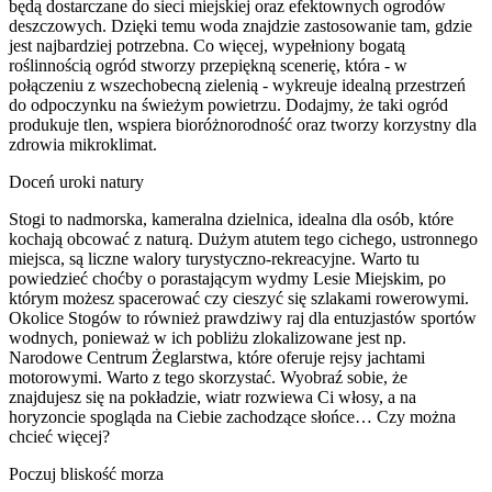
będą dostarczane do sieci miejskiej oraz efektownych ogrodów
deszczowych. Dzięki temu woda znajdzie zastosowanie tam, gdzie
jest najbardziej potrzebna. Co więcej, wypełniony bogatą
roślinnością ogród stworzy przepiękną scenerię, która - w
połączeniu z wszechobecną zielenią - wykreuje idealną przestrzeń
do odpoczynku na świeżym powietrzu. Dodajmy, że taki ogród
produkuje tlen, wspiera bioróżnorodność oraz tworzy korzystny dla
zdrowia mikroklimat.
Doceń uroki natury
Stogi to nadmorska, kameralna dzielnica, idealna dla osób, które
kochają obcować z naturą. Dużym atutem tego cichego, ustronnego
miejsca, są liczne walory turystyczno-rekreacyjne. Warto tu
powiedzieć choćby o porastającym wydmy Lesie Miejskim, po
którym możesz spacerować czy cieszyć się szlakami rowerowymi.
Okolice Stogów to również prawdziwy raj dla entuzjastów sportów
wodnych, ponieważ w ich pobliżu zlokalizowane jest np.
Narodowe Centrum Żeglarstwa, które oferuje rejsy jachtami
motorowymi. Warto z tego skorzystać. Wyobraź sobie, że
znajdujesz się na pokładzie, wiatr rozwiewa Ci włosy, a na
horyzoncie spogląda na Ciebie zachodzące słońce… Czy można
chcieć więcej?
Poczuj bliskość morza