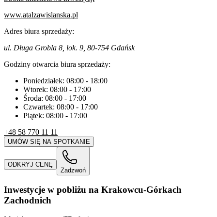
www.atalzawislanska.pl
Adres biura sprzedaży:
ul. Długa Grobla 8, lok. 9, 80-754 Gdańsk
Godziny otwarcia biura sprzedaży:
Poniedziałek:
08:00
-
18:00
Wtorek:
08:00
-
17:00
Środa:
08:00
-
17:00
Czwartek:
08:00
-
17:00
Piątek:
08:00
-
17:00
+48 58 770 11 11
UMÓW SIĘ NA SPOTKANIE
ODKRYJ CENĘ
Zadzwoń
Inwestycje w pobliżu na Krakowcu-Górkach
Zachodnich