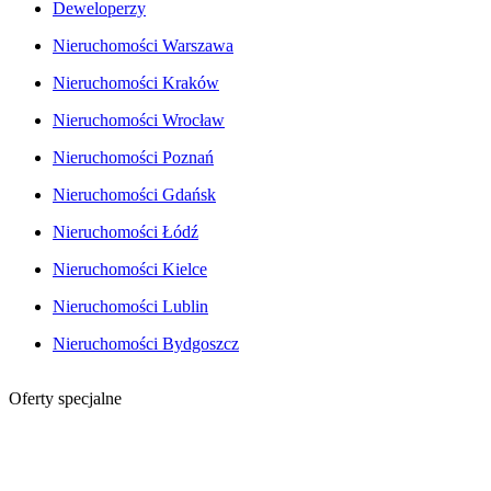
Deweloperzy
Nieruchomości Warszawa
Nieruchomości Kraków
Nieruchomości Wrocław
Nieruchomości Poznań
Nieruchomości Gdańsk
Nieruchomości Łódź
Nieruchomości Kielce
Nieruchomości Lublin
Nieruchomości Bydgoszcz
Oferty specjalne