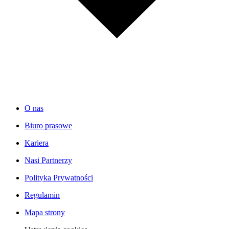
O nas
Biuro prasowe
Kariera
Nasi Partnerzy
Polityka Prywatności
Regulamin
Mapa strony