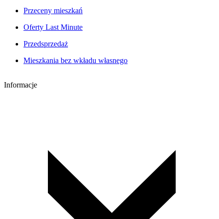
Przeceny mieszkań
Oferty Last Minute
Przedsprzedaż
Mieszkania bez wkładu własnego
Informacje