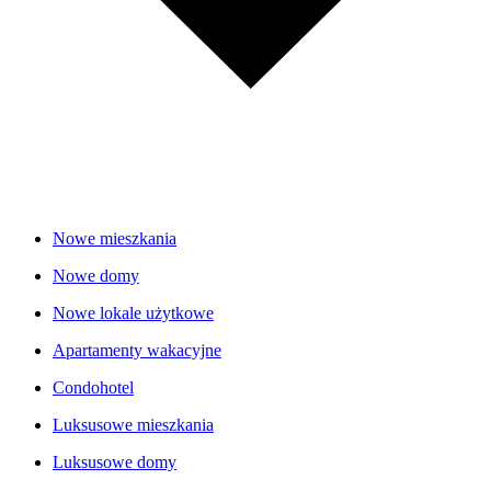
Nowe mieszkania
Nowe domy
Nowe lokale użytkowe
Apartamenty wakacyjne
Condohotel
Luksusowe mieszkania
Luksusowe domy