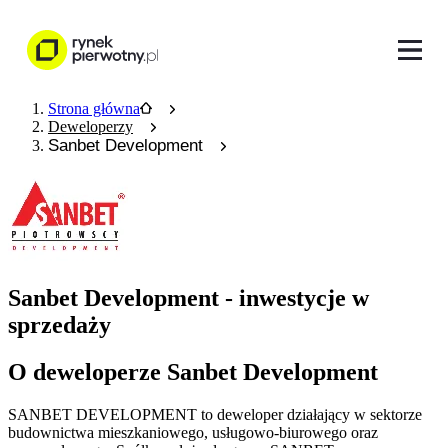
Strona główna
Deweloperzy
Sanbet Development
Sanbet Development - inwestycje w
sprzedaży
O deweloperze Sanbet Development
SANBET DEVELOPMENT to deweloper działający w sektorze
budownictwa mieszkaniowego, usługowo-biurowego oraz