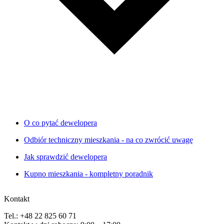
O co pytać dewelopera
Odbiór techniczny mieszkania - na co zwrócić uwagę
Jak sprawdzić dewelopera
Kupno mieszkania - kompletny poradnik
Kontakt
Tel.: +48 22 825 60 71