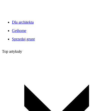
Dla architekta
Gethome
Sprzedaj grunt
Top artykuły