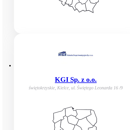
KGI Sp. z o.o.
świętokrzyskie, Kielce
,
ul. Świętego Leonarda 16 /9