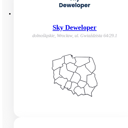
Sky Deweloper
dolnośląskie, Wrocław
,
ul. Gwiaździsta 64/29.1