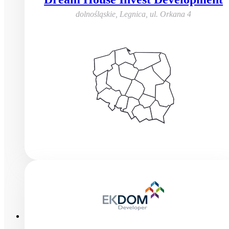
dolnośląskie, Legnica
,
ul. Orkana 4