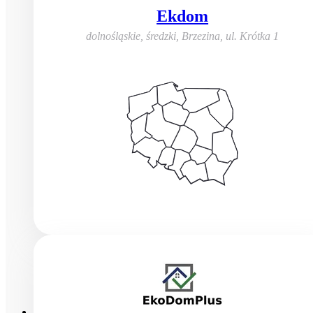
Ekdom
dolnośląskie, średzki, Brzezina
,
ul. Krótka 1