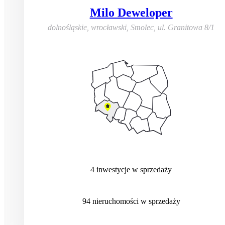
Milo Deweloper
dolnośląskie, wrocławski, Smolec
,
ul. Granitowa 8/1
4
inwestycje
w sprzedaży
94
nieruchomości
w sprzedaży