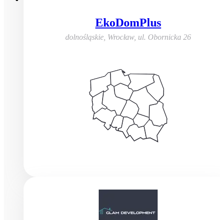
EkoDomPlus
dolnośląskie, Wrocław
,
ul. Obornicka 26