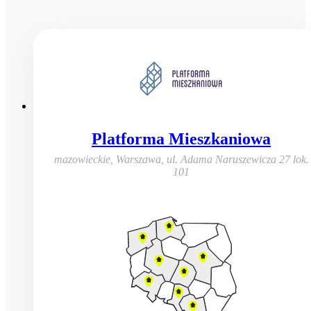
Platforma Mieszkaniowa
mazowieckie, Warszawa
,
ul. Adama Naruszewicza 27 lok.
101