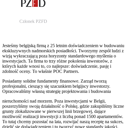
Członek PZFD
Jesteśmy belgijską firmą z 25 letnim doświadczeniem w budowaniu
ekskluzywnych nadmorskich posiadłości. Tworzymy zespół ludzi z
wizją wykraczającą poza horyzonty standardowego myślenia o
inwestycjach. Ta firma to trzy różne pokolenia inwestorów, z
których każde wnosi to, co najlepsze: doświadczenie, pasję i
zdolność oceny. To właśnie POC Partners.
Posiadamy solidne fundamenty finansowe. Zarząd tworzą
profesjonalni, cieszący się szacunkiem belgijscy inwestorzy.
Opracowaliśmy własną strategię projektowania i budowania
nieruchomości nad morzem. Poza inwestycjami w Belgii,
poszerzyliśmy swoją działalność o Polskę, gdzie zakupiliśmy liczne
grunty zlokalizowane w pierwszej linii brzegowej, dające
możliwość realizacji inwestycji z liczbą ponad 1500 apartamentów.
To tutaj chcemy pozostać na lata, rozwijać naszą receptę na sukces,
dzielić się doświadczeniem i tu tworzyć nowe standardy jakości.