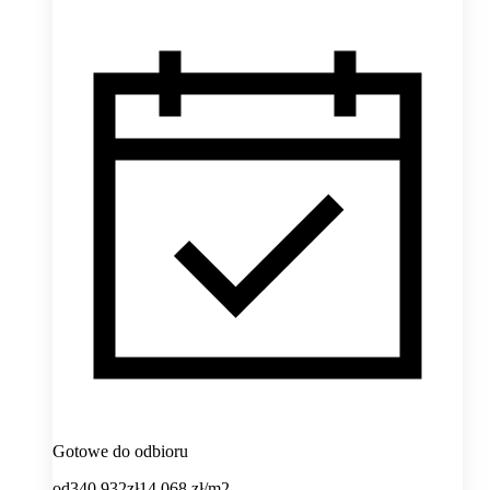
Gotowe do odbioru
od
340 932
zł
14 068
zł/m2