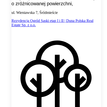
o zróżnicowanej powierzchni,
ul. Wieniawska 7, Śródmieście
Rezydencja Ogród Saski etap I i II | Duna Polska Real
Estate Sp. z o.o.