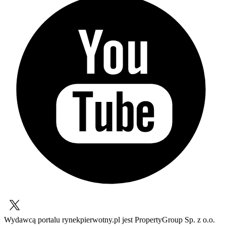
Wydawcą portalu rynekpierwotny.pl jest PropertyGroup Sp. z o.o.