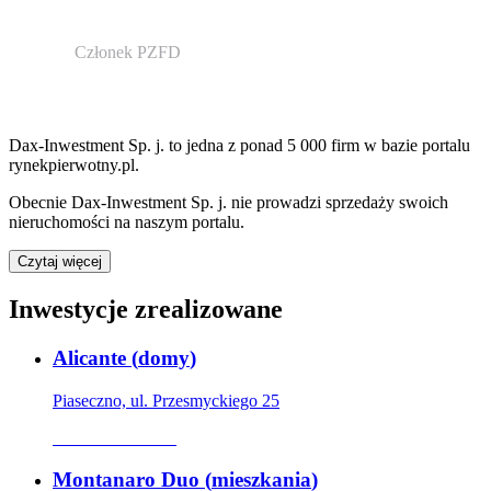
Członek PZFD
Dax-Inwestment Sp. j.
to jedna z ponad
5 000
firm w bazie
portalu
rynekpierwotny.pl
.
Obecnie
Dax-Inwestment Sp. j.
nie prowadzi sprzedaży swoich
nieruchomości na naszym portalu.
Czytaj więcej
Inwestycje zrealizowane
Alicante
(
domy
)
Piaseczno, ul. Przesmyckiego 25
Oferta archiwalna
Montanaro Duo
(
mieszkania
)