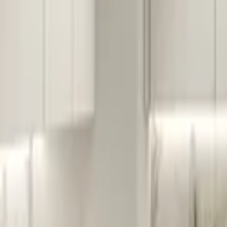
Gwarancja
i bezpieczeństwo
dowiedz się więcej
Na czym polega zatrudnienie architekta w
Przejrzyj oferty architektów wnętrz w Legionowi
wycena ekip i architektów w Legionowie będzie podstawą dal
Poinformuj wybranego architekta wnętrz i jego 