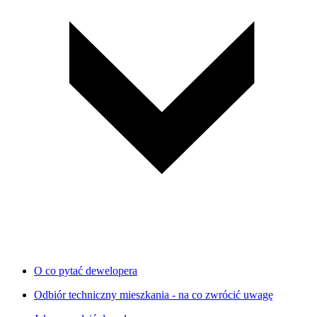
O co pytać dewelopera
Odbiór techniczny mieszkania - na co zwrócić uwagę