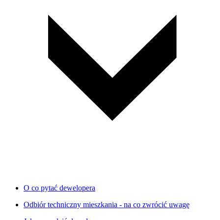
O co pytać dewelopera
Odbiór techniczny mieszkania - na co zwrócić uwagę