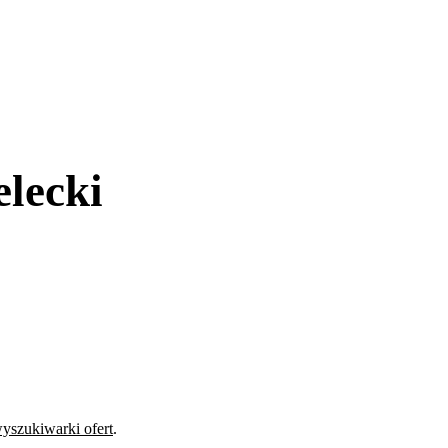
lecki
yszukiwarki ofert
.