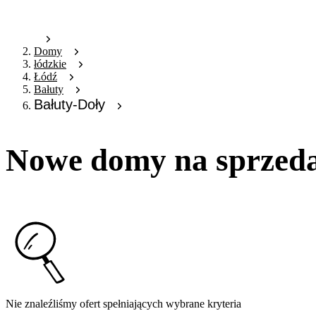
Domy
łódzkie
Łódź
Bałuty
Bałuty-Doły
Nowe domy na sprzeda
Nie znaleźliśmy ofert spełniających wybrane kryteria