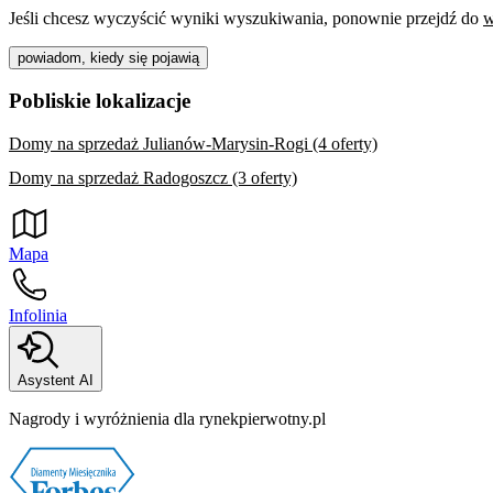
Jeśli chcesz wyczyścić wyniki wyszukiwania, ponownie przejdź do
w
powiadom, kiedy się pojawią
Pobliskie lokalizacje
Domy na sprzedaż Julianów-Marysin-Rogi (4 oferty)
Domy na sprzedaż Radogoszcz (3 oferty)
Mapa
Infolinia
Asystent AI
Nagrody i wyróżnienia dla rynekpierwotny.pl