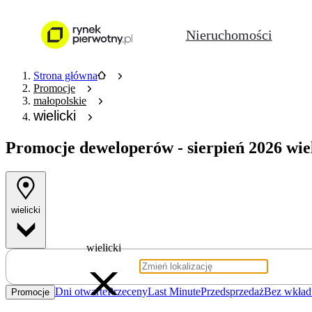
Nieruchomości
Strona główna
Promocje
małopolskie
wielicki
Promocje deweloperów
- sierpień 2026 wie
wielicki
wielicki
Dni otwarte
Przeceny
Last Minute
Przedsprzedaż
Bez wkład
Promocje