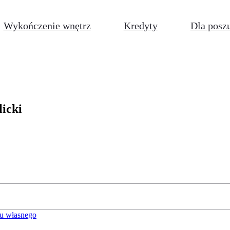
Wykończenie wnętrz
Kredyty
Dla posz
licki
u własnego