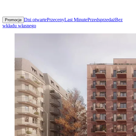
Dni otwarte
Przeceny
Last Minute
Przedsprzedaż
Bez
Promocje
wkładu własnego