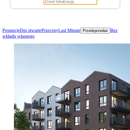
Promocje
Dni otwarte
Przeceny
Last Minute
Bez
Przedsprzedaż
wkładu własnego