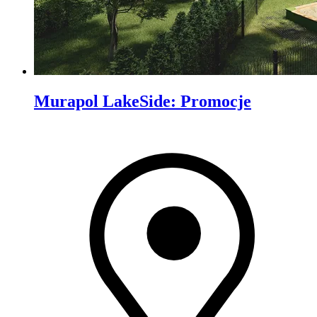
Murapol LakeSide
:
Promocje