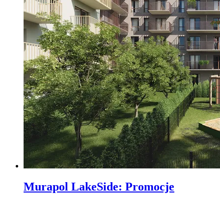
Murapol LakeSide
:
Promocje