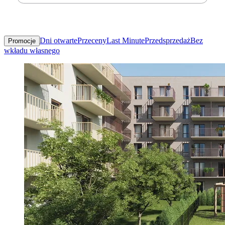
Dni otwarte
Przeceny
Last Minute
Przedsprzedaż
Bez
Promocje
wkładu własnego