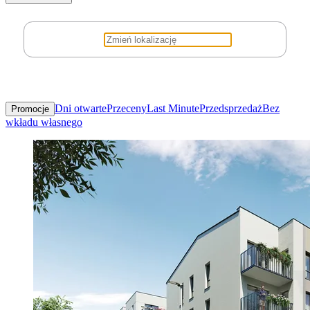
Dni otwarte
Przeceny
Last Minute
Przedsprzedaż
Bez
Promocje
wkładu własnego