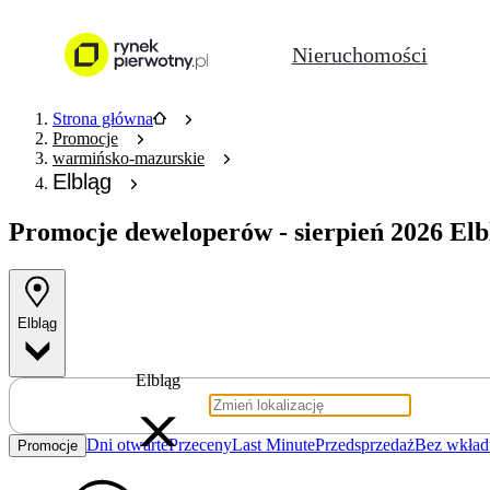
Nieruchomości
Strona główna
Promocje
warmińsko-mazurskie
Elbląg
Promocje deweloperów
- sierpień 2026 Elb
Elbląg
Elbląg
Dni otwarte
Przeceny
Last Minute
Przedsprzedaż
Bez wkład
Promocje