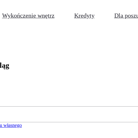
Wykończenie wnętrz
Kredyty
Dla posz
ląg
u własnego