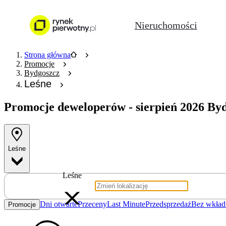
Nieruchomości
Strona główna
Promocje
Bydgoszcz
Leśne
Promocje deweloperów
- sierpień 2026 By
Leśne
Leśne
Dni otwarte
Przeceny
Last Minute
Przedsprzedaż
Bez wkład
Promocje