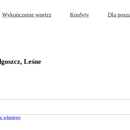
Wykończenie wnętrz
Kredyty
Dla posz
dgoszcz, Leśne
u własnego