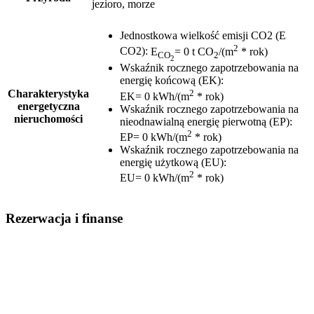
jezioro, morze
Jednostkowa wielkość emisji CO2 (E
2
CO2)
:
E
= 0 t CO
/(m
* rok)
CO
2
2
Wskaźnik rocznego zapotrzebowania na
energię końcową (EK)
:
2
Charakterystyka
EK= 0 kWh/(m
* rok)
energetyczna
Wskaźnik rocznego zapotrzebowania na
nieruchomości
nieodnawialną energię pierwotną (EP)
:
2
EP= 0 kWh/(m
* rok)
Wskaźnik rocznego zapotrzebowania na
energię użytkową (EU)
:
2
EU= 0 kWh/(m
* rok)
Rezerwacja i finanse