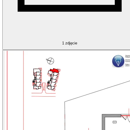
1
zdjęcie