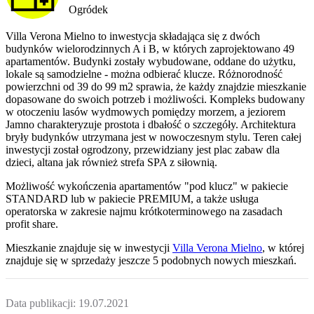
Ogródek
Villa Verona Mielno to inwestycja składająca się z dwóch
budynków wielorodzinnych A i B, w których zaprojektowano 49
apartamentów. Budynki zostały wybudowane, oddane do użytku,
lokale są samodzielne - można odbierać klucze. Różnorodność
powierzchni od 39 do 99 m2 sprawia, że każdy znajdzie mieszkanie
dopasowane do swoich potrzeb i możliwości. Kompleks budowany
w otoczeniu lasów wydmowych pomiędzy morzem, a jeziorem
Jamno charakteryzuje prostota i dbałość o szczegóły. Architektura
bryły budynków utrzymana jest w nowoczesnym stylu. Teren całej
inwestycji został ogrodzony, przewidziany jest plac zabaw dla
dzieci, altana jak również strefa SPA z siłownią.
Możliwość wykończenia apartamentów "pod klucz" w pakiecie
STANDARD lub w pakiecie PREMIUM, a także usługa
operatorska w zakresie najmu krótkoterminowego na zasadach
profit share.
Mieszkanie
znajduje się w inwestycji
Villa Verona Mielno
, w której
znajduje
się w sprzedaży jeszcze
5
podobnych nowych mieszkań
.
Data publikacji:
19.07.2021