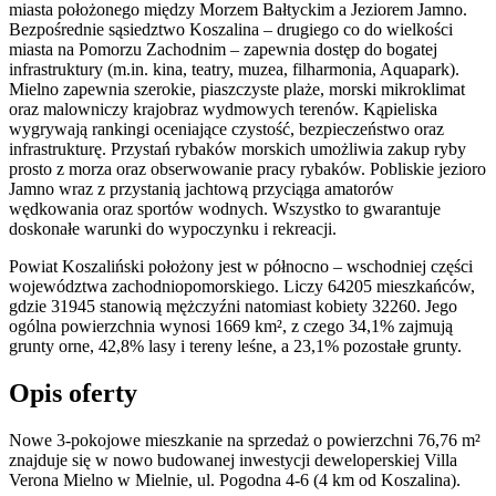
miasta położonego między Morzem Bałtyckim a Jeziorem Jamno.
Bezpośrednie sąsiedztwo Koszalina – drugiego co do wielkości
miasta na Pomorzu Zachodnim – zapewnia dostęp do bogatej
infrastruktury (m.in. kina, teatry, muzea, filharmonia, Aquapark).
Mielno zapewnia szerokie, piaszczyste plaże, morski mikroklimat
oraz malowniczy krajobraz wydmowych terenów. Kąpieliska
wygrywają rankingi oceniające czystość, bezpieczeństwo oraz
infrastrukturę. Przystań rybaków morskich umożliwia zakup ryby
prosto z morza oraz obserwowanie pracy rybaków. Pobliskie jezioro
Jamno wraz z przystanią jachtową przyciąga amatorów
wędkowania oraz sportów wodnych. Wszystko to gwarantuje
doskonałe warunki do wypoczynku i rekreacji.
Powiat Koszaliński położony jest w pół­nocno – wschodniej części
województwa zachodniopomorskiego. Liczy 64205 mieszkańców,
gdzie 31945 stanowią mężczyźni natomiast kobiety 32260. Jego
ogólna powierzchnia wynosi 1669 km², z czego 34,1% zajmują
grunty orne, 42,8% lasy i tereny leśne, a 23,1% pozostałe grunty.
Opis oferty
Nowe 3-pokojowe mieszkanie na sprzedaż o powierzchni 76,76 m²
znajduje się w nowo
budowanej
inwestycji deweloperskiej
Villa
Verona Mielno
w Mielnie
,
ul. Pogodna
4-6
(4 km od Koszalina).