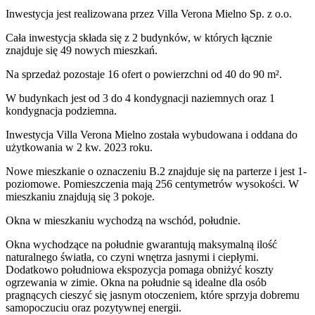
Inwestycja
jest realizowana
przez
Villa Verona Mielno Sp. z o.o.
Cała inwestycja składa się z
2
budynków
,
w których
łącznie
znajduje się 49 nowych mieszkań.
Na sprzedaż pozostaje 16 ofert o powierzchni od 40 do 90 m².
W budynkach jest od 3 do 4 kondygnacji naziemnych
oraz 1
kondygnacja podziemna.
Inwestycja Villa Verona Mielno została wybudowana i oddana do
użytkowania w 2 kw. 2023 roku
.
Nowe mieszkanie
o oznaczeniu
B.2
znajduje się na parterze
i jest
1
-
poziomow
e
. Pomieszczenia mają
256
centymetrów wysokości. W
mieszkaniu
znajdują
się
3
pokoje
.
Okna w mieszkaniu wychodzą na wschód, południe.
Okna wychodzące na południe gwarantują maksymalną ilość
naturalnego światła, co czyni wnętrza jasnymi i ciepłymi.
Dodatkowo południowa ekspozycja pomaga obniżyć koszty
ogrzewania w zimie. Okna na południe są idealne dla osób
pragnących cieszyć się jasnym otoczeniem, które sprzyja dobremu
samopoczuciu oraz pozytywnej energii.