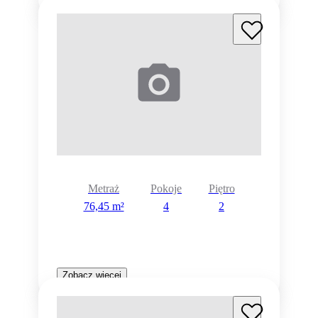
Metraż
Pokoje
Piętro
76,45 m²
4
2
Zobacz więcej