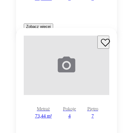
Zobacz więcej
Metraż
Pokoje
Piętro
73,44 m²
4
7