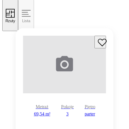
Rzuty
Lista
Metraż
Pokoje
Piętro
69,54 m²
3
parter