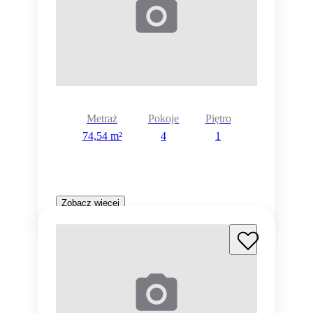
Metraż
Pokoje
Piętro
74,54 m²
4
1
Zobacz więcej