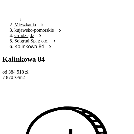
Mieszkania
kujawsko-pomorskie
Grudziądz
Solgrud Sp. z o.o.
Kalinkowa 84
Kalinkowa 84
od
384 518
zł
7 870
zł
/m2