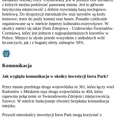
z których można podziwiać panoramę miasta. Jest to głównie
turystyczna miejscowość z dobrze rozwiniętą bazą noclegowo-
hotelową. Do dyspozycji mieszkańców oraz turystów są korty
tenisowe, teren do jazdy konnej oraz basen. Ponadto cyklicznie
organizowane są w mieście imprezy kulturalno-rozrywkowe. W
okolicy mieści się także Dom Zdrojowy - Uzdrowisko Świeradów-
Czerniawa, który jest jednym z najpopularniejszych kurortów w
Polsce. Miejsce to słynie przede wszystkim z unikalnych wód
leczniczych, jak i z bogatej oferty zabiegów SPA.
Komunikacja
Jak wygląda komunikacja w okolicy inwestycji Izera Park?
Przez miasto przebiega droga wojewódzka nr 361, która łączy wieś
Radoniów z Mirskiem oraz droga wojewódzka nr 404, która
zapewnia połączenie ze Świeradowem-Zdrojem i miejscowością
Szewce. W mieście funkcjonuje również bezpłatna komunikacja
miejska.
Przyszli mieszkańcy inwestycji Izera Park mogą korzystać z