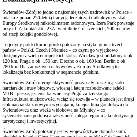
Świeradów-Zdrój to jedno z najcenniejszych uzdrowisk w Polsce –
miasto z ponad 250-letnią tradycją leczniczą i unikalnym w skali
Europy Środkowej mikroklimatem radonowym. Izera Park powstaje
przy ul. Zakopiańskiej 23A, w otulinie Gór Izerskich, 500 metrów
od stacji kolejki gondolowej.
To jedyny polski kurort górski położony na styku granic trzech
państw – Polski, Czech i Niemiec – co czyni go wyjątkowo
dostępnym z wielu europejskich stolic. Wrocław jest oddalony o ok.
120 km, Praga o ok. 150 km, Drezno o ok. 160 km, Berlin o ok.
280 km. Dla zamożnych nabywców z Europy Środkowej to
lokalizacja bez konkurencji w segmencie górskim.
Świeradów-Zdrój oferuje aktywność przez cały rok: zimą stoki
narciarskie i trasy biegowe, wiosną i latem rozbudowane szlaki
MTB i piesze, jesienią barwne lasy Pogórza Izerskiego.
Infrastruktura miejscowości wciąż się rozwija – w planach jest drugi
stok narciarski z nowymi wyciągami, kolejna linia gondolowa do
Świeradowca oraz wieża widokowa na Młynicy – co
systematycznie podnosi atrakcyjność całego regionu jako destynacji
turystycznej i inwestycyjnej.
Świeradów-Zdrój położony jest w województwie dolnośląskim,
niedaleko Jeleniej Góry. Usytuowany jest w pobliżu Gór Izerskich,