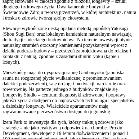
zaprojektowane w całości zgodnie z filozofią longevity – sztuki
długiego i zdrowego życia. Dwa kameralne budynki w
Świeradowie-Zdroju tworzą przestrzeń, w której architektura, natura
i troska o zdrowie tworzą spójny ekosystem.
Elewacje wykończone deską opalaną metodą japońską Yakisugi
(Shou Sugi Ban) oraz lokalnym kamieniem naturalnym nawiązują
do tradycji sudeckiego budownictwa. Na terenie inwestycji płynie
naturalny strumień otoczony kamieniami pozyskanymi wprost z
działki podczas budowy – przestrzeń zaprojektowana do relaksu i
kontaktu z naturą, zgodnie z zasadami shinrin-yoku (kąpieli
leśnych).
Mieszkańcy mają do dyspozycji saunę Ganbanyoku (japońska
sauna na rozgrzanej płycie wulkanicznej z promieniowaniem
dalekiej podczerwieni), salę do jogi i medytacji, narciarnię oraz
rowerownię. Na parterze jednego z budynków znajdzie się
Longevity Studio – centrum diagnostyki zdrowotnej i poprawy
jakości życia z dostępem do najnowszych technologii i specjalistów
z dziedziny longevity. Właściciele apartamentów mają
zagwarantowane pierwszeństwo dostępu do jego usług.
Izera Park to inwestycja dla tych, którzy traktują zdrowie jako
strategię – nie jako reaktywną odpowiedź na chorobę. Proxin
Development, deweloper z 19-letnim doświadczeniem i ponad 1
100 zrealizowanymi jednostkami, jako pierwszy w Polsce łączy