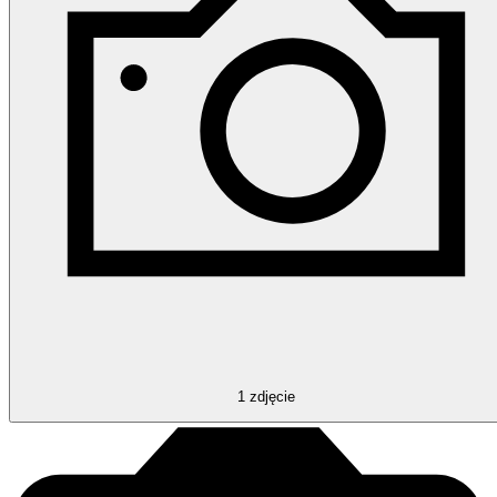
1
zdjęcie