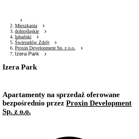
Mieszkania
dolnośląskie
lubański
Świeradów Zdrój
Proxin Development Sp. z o.o.
Izera Park
Izera Park
Oferta nieaktywna
Apartamenty na sprzedaż oferowane
bezpośrednio przez
Proxin Development
Sp. z o.o.