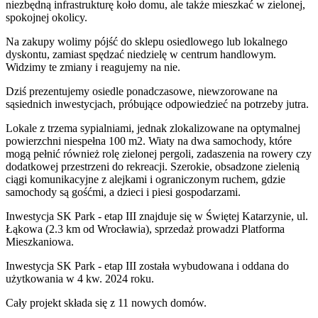
niezbędną infrastrukturę koło domu, ale także mieszkać w zielonej,
spokojnej okolicy.
Na zakupy wolimy pójść do sklepu osiedlowego lub lokalnego
dyskontu, zamiast spędzać niedzielę w centrum handlowym.
Widzimy te zmiany i reagujemy na nie.
Dziś prezentujemy osiedle ponadczasowe, niewzorowane na
sąsiednich inwestycjach, próbujące odpowiedzieć na potrzeby jutra.
Lokale z trzema sypialniami, jednak zlokalizowane na optymalnej
powierzchni niespełna 100 m2. Wiaty na dwa samochody, które
mogą pełnić również rolę zielonej pergoli, zadaszenia na rowery czy
dodatkowej przestrzeni do rekreacji. Szerokie, obsadzone zielenią
ciągi komunikacyjne z alejkami i ograniczonym ruchem, gdzie
samochody są gośćmi, a dzieci i piesi gospodarzami.
Inwestycja SK Park - etap III znajduje się w Świętej Katarzynie, ul.
Łąkowa (2.3 km od Wrocławia), sprzedaż prowadzi Platforma
Mieszkaniowa.
Inwestycja SK Park - etap III została wybudowana i oddana do
użytkowania w 4 kw. 2024 roku.
Cały projekt składa się z
11 nowych domów
.