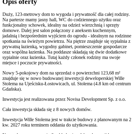
Opis oferty
Duży, 123-metrowy dom to wygoda i prywatność dla całej rodziny.
Na parterze mamy jasny hall, WC do codziennego użytku oraz
funkcjonalny schowek, idealny na odzież wierzchnią i sprzęty
domowe. Dalej jest salon połączony z aneksem kuchennym,
jadalnią i bezpośrednim wyjściem do ogrodu - idealnym na rodzinne
spotkania na świeżym powietrzu. Na piętrze znajduje się sypialnia z
prywatną łazienką, wygodny gabinet, pomieszczenie gospodarcze
oraz wspólna łazienka. Na poddasze składają się dwie dodatkowe
sypialnie oraz łazienka. Tutaj każdy członek rodziny ma swoje
miejsce i poczucie prywatności.
Nowy 5-pokojowy dom na sprzedaż o powierzchni 123,68 m²
znajduje się w nowo
budowanej
inwestycji deweloperskiej
Wille
Stolema
na Ujeścisku-Łostowicach
,
ul. Stolema
(4.8 km od centrum
Gdańska).
Inwestycja
jest realizowana
przez
Novisa Development Sp. z o.o.
Cała inwestycja składa się z
8
nowych domów.
Inwestycja Wille Stolema jest w trakcie budowy z planowanym na 2
kw. 2027 roku terminem oddania do użytkowania
.