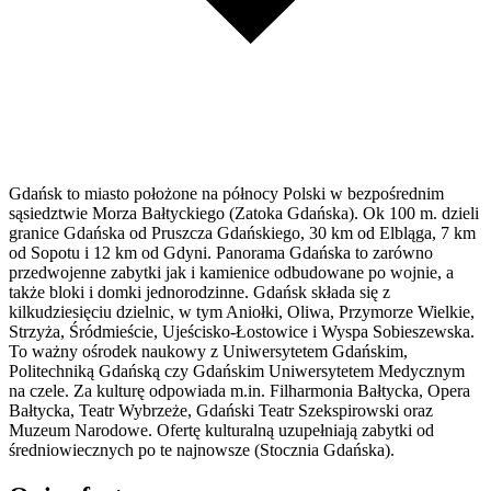
Gdańsk to miasto położone na północy Polski w bezpośrednim
sąsiedztwie Morza Bałtyckiego (Zatoka Gdańska). Ok 100 m. dzieli
granice Gdańska od Pruszcza Gdańskiego, 30 km od Elbląga, 7 km
od Sopotu i 12 km od Gdyni. Panorama Gdańska to zarówno
przedwojenne zabytki jak i kamienice odbudowane po wojnie, a
także bloki i domki jednorodzinne. Gdańsk składa się z
kilkudziesięciu dzielnic, w tym Aniołki, Oliwa, Przymorze Wielkie,
Strzyża, Śródmieście, Ujeścisko-Łostowice i Wyspa Sobieszewska.
To ważny ośrodek naukowy z Uniwersytetem Gdańskim,
Politechniką Gdańską czy Gdańskim Uniwersytetem Medycznym
na czele. Za kulturę odpowiada m.in. Filharmonia Bałtycka, Opera
Bałtycka, Teatr Wybrzeże, Gdański Teatr Szekspirowski oraz
Muzeum Narodowe. Ofertę kulturalną uzupełniają zabytki od
średniowiecznych po te najnowsze (Stocznia Gdańska).