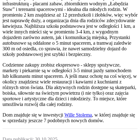
infrastrukturą - placami zabaw, zbiornikiem wodnym „Łabędzia
Staw” i terenami spacerowymi - idealna dla młodych rodzin. W
promieniu 2 km znajdziesz aż 12 przedszkoli i żłobków, więc wybór
jest naprawdę duży, a organizacja dnia dla rodziców zdecydowanie
łatwiejsza. Najbliższa szkoła podstawowa jest w odległości 1 km, a
wiele innych mieści się w promieniu 3-4 km, z wygodnym
dojazdem zarówno autem, jak i komunikacją miejską. Przystanki
autobusowe są oddalone o 5 minut spacerem, a tramwaj zaledwie
300 m od osiedla, co sprawia, że nawet samodzielny dojazd do
szkoły podstawowej jest szybki i bezpieczny.
Codzienne zakupy zrobisz ekspresowo - sklepy spożywcze,
markety i piekarnie są w odległości 3-5 minut jazdy samochodem
lub kilkunastu minut spacerem. A jeśli masz ochotę na coś więcej, w
okolicy znajdziesz wiele restauracji i kawiarni z kuchniami z
różnych stron świata. Dla aktywnych rodzin dostępne są skateparki,
boiska, siłownie na świeżym powietrzu (i nie tylko) oraz zajęcia
sportowe i artystyczne dla dzieci i młodzieży. To miejsce, które
umożliwia rozwój dla całej rodziny.
Dom
znajduje się w inwestycji
Wille Stolema
, w której
znajduje
się
w sprzedaży jeszcze
7
podobnych nowych domów
.
Data publikacji:
30.10.2025