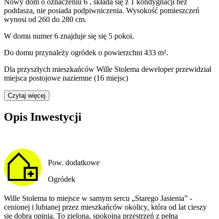
Nowy dom
o oznaczeniu
6
,
składa się z 1 kondygnacji
bez
poddasza
,
nie posiada podpiwniczenia
. Wysokość pomieszczeń
wynosi
od 260 do 280
cm.
W domu
numer
6
znajduje się
się
5
pokoi
.
Do domu
przynależy
ogródek o powierzchni 433 m²
.
Dla przyszłych mieszkańców Wille Stolema deweloper przewidział
miejsca postojowe naziemne (16 miejsc)
Czytaj więcej
Opis Inwestycji
Pow. dodatkowe
Ogródek
Wille Stolema to miejsce w samym sercu „Starego Jasienia” -
cenionej i lubianej przez mieszkańców okolicy, która od lat cieszy
się dobrą opinią. To zielona, spokojna przestrzeń z pełną