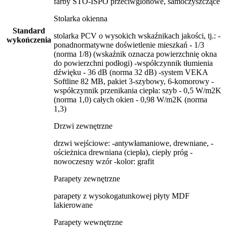
farby STO-ISPO przeciwglonowe, samoczyszczące
Stolarka okienna
Standard
stolarka PCV o wysokich wskaźnikach jakości, tj.: -
wykończenia
ponadnormatywne doświetlenie mieszkań - 1/3
(norma 1/8) (wskaźnik oznacza powierzchnię okna
do powierzchni podłogi) -współczynnik tłumienia
dźwięku - 36 dB (norma 32 dB) -system VEKA
Softline 82 MB, pakiet 3-szybowy, 6-komorowy -
współczynnik przenikania ciepła: szyb - 0,5 W/m2K
(norma 1,0) całych okien - 0,98 W/m2K (norma
1,3)
Drzwi zewnętrzne
drzwi wejściowe: -antywłamaniowe, drewniane, -
ościeżnica drewniana (ciepła), ciepły próg -
nowoczesny wzór -kolor: grafit
Parapety zewnętrzne
parapety z wysokogatunkowej płyty MDF
lakierowane
Parapety wewnętrzne