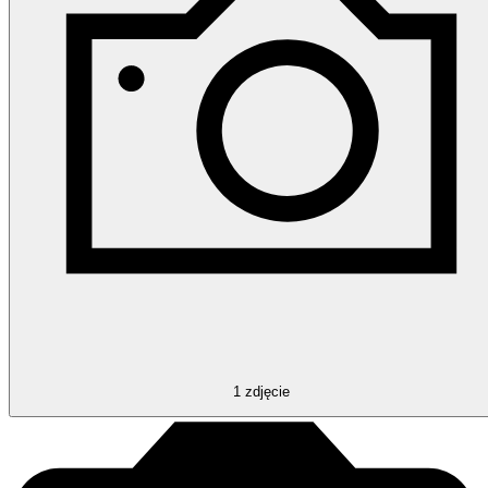
1
zdjęcie