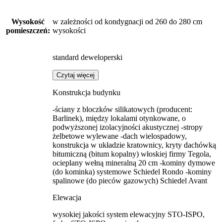
Wysokość
w zależności od kondygnacji od 260 do 280 cm
pomieszczeń:
wysokości
standard deweloperski
Czytaj więcej
Konstrukcja budynku
-ściany z bloczków silikatowych (producent:
Barlinek), między lokalami otynkowane, o
podwyższonej izolacyjności akustycznej -stropy
żelbetowe wylewane -dach wielospadowy,
konstrukcja w układzie kratownicy, kryty dachówką
bitumiczną (bitum kopalny) włoskiej firmy Tegola,
ocieplany wełną mineralną 20 cm -kominy dymowe
(do kominka) systemowe Schiedel Rondo -kominy
spalinowe (do pieców gazowych) Schiedel Avant
Elewacja
wysokiej jakości system elewacyjny STO-ISPO,