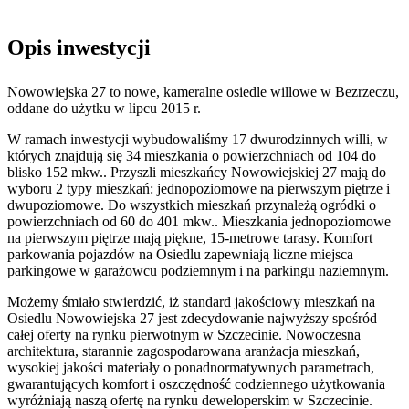
Opis inwestycji
Nowowiejska 27 to nowe, kameralne osiedle willowe w Bezrzeczu,
oddane do użytku w lipcu 2015 r.
W ramach inwestycji wybudowaliśmy 17 dwurodzinnych willi, w
których znajdują się 34 mieszkania o powierzchniach od 104 do
blisko 152 mkw.. Przyszli mieszkańcy Nowowiejskiej 27 mają do
wyboru 2 typy mieszkań: jednopoziomowe na pierwszym piętrze i
dwupoziomowe. Do wszystkich mieszkań przynależą ogródki o
powierzchniach od 60 do 401 mkw.. Mieszkania jednopoziomowe
na pierwszym piętrze mają piękne, 15-metrowe tarasy. Komfort
parkowania pojazdów na Osiedlu zapewniają liczne miejsca
parkingowe w garażowcu podziemnym i na parkingu naziemnym.
Możemy śmiało stwierdzić, iż standard jakościowy mieszkań na
Osiedlu Nowowiejska 27 jest zdecydowanie najwyższy spośród
całej oferty na rynku pierwotnym w Szczecinie. Nowoczesna
architektura, starannie zagospodarowana aranżacja mieszkań,
wysokiej jakości materiały o ponadnormatywnych parametrach,
gwarantujących komfort i oszczędność codziennego użytkowania
wyróżniają naszą ofertę na rynku deweloperskim w Szczecinie.