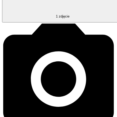
1
zdjęcie