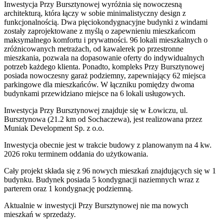
Inwestycja Przy Bursztynowej wyróżnia się nowoczesną
architekturą, która łączy w sobie minimalistyczny design z
funkcjonalnością. Dwa pięciokondygnacyjne budynki z windami
zostały zaprojektowane z myślą o zapewnieniu mieszkańcom
maksymalnego komfortu i prywatności. 96 lokali mieszkalnych o
zróżnicowanych metrażach, od kawalerek po przestronne
mieszkania, pozwala na dopasowanie oferty do indywidualnych
potrzeb każdego klienta. Ponadto, kompleks Przy Bursztynowej
posiada nowoczesny garaż podziemny, zapewniający 62 miejsca
parkingowe dla mieszkańców. W łączniku pomiędzy dwoma
budynkami przewidziano miejsce na 6 lokali usługowych.
Inwestycja Przy Bursztynowej znajduje się w Łowiczu, ul.
Bursztynowa (21.2 km od Sochaczewa), jest realizowana przez
Muniak Development Sp. z o.o.
Inwestycja obecnie jest w trakcie budowy z planowanym na 4 kw.
2026 roku terminem oddania do użytkowania.
Cały projekt składa się z 96 nowych mieszkań znajdujących się w 1
budynku. Budynek posiada 5 kondygnacji naziemnych wraz z
parterem oraz 1 kondygnację podziemną.
Aktualnie w inwestycji
Przy Bursztynowej
nie ma nowych
mieszkań w sprzedaży.