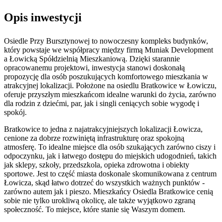
Opis inwestycji
Osiedle Przy Bursztynowej to nowoczesny kompleks budynków,
który powstaje we współpracy między firmą Muniak Development
a Łowicką Spółdzielnią Mieszkaniową. Dzięki starannie
opracowanemu projektowi, inwestycja stanowi doskonałą
propozycję dla osób poszukujących komfortowego mieszkania w
atrakcyjnej lokalizacji. Położone na osiedlu Bratkowice w Łowiczu,
oferuje przyszłym mieszkańcom idealne warunki do życia, zarówno
dla rodzin z dziećmi, par, jak i singli ceniących sobie wygodę i
spokój.
Bratkowice to jedna z najatrakcyjniejszych lokalizacji Łowicza,
cenione za dobrze rozwiniętą infrastrukturę oraz spokojną
atmosferę. To idealne miejsce dla osób szukających zarówno ciszy i
odpoczynku, jak i łatwego dostępu do miejskich udogodnień, takich
jak sklepy, szkoły, przedszkola, opieka zdrowotna i obiekty
sportowe. Jest to część miasta doskonale skomunikowana z centrum
Łowicza, skąd łatwo dotrzeć do wszystkich ważnych punktów -
zarówno autem jak i pieszo. Mieszkańcy Osiedla Bratkowice cenią
sobie nie tylko urokliwą okolicę, ale także wyjątkowo zgraną
społeczność. To miejsce, które stanie się Waszym domem.