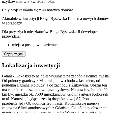
użytkowania w 3 kw. 2025 roku.
Cały projekt składa się z
44 nowych domów
.
Aktualnie w inwestycji
Błoga Bysewska II
nie ma nowych domów
w sprzedaży.
Dla przyszłych mieszkańców Błoga Bysewska II deweloper
przewidział:
miejsca postojowe naziemne
Czytaj więcej
Lokalizacja inwestycji
Gdańsk Kokoszki to najdalej wysunięta na zachód dzielnica miasta.
Od północy graniczy z Matarnią, od wschodu z Jasieniem, od
południa z gminą Kolbudy, a od zachodu z Żukowem. Obszar ten
ma charakter mieszkaniowo-przemysłowy. Na powierzchni ok. 20
km kw. mieszka ok. 7500 mieszkańców. Główna arteria Kokoszek
to ul. Kartuska, będąca częścią drogi krajowej S7, Ponadto
przebiega tędy Obwodnica Trójmiasta. Komunikację miejską
zapewnia 6 linii autobusowych z Gdańska. Od północy obszar ten
graniczy z portem lotniczym im. Lecha Wałęsy i Trójmiejskim