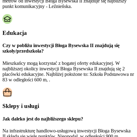
metrów od inwestycji Błoga Bysewska II znajduje się najbliższy
punkt komunikacyjny - Leźnieńska.
Edukacja
Czy w pobliżu inwestycji Błoga Bysewska II znajdują się
szkoły/przedszkola?
Mieszkańcy mogą korzystać z bogatej oferty edukacyjnej. W
najbliższej okolicy inwestycji Błoga Bysewska II znajdują się 2
placówki edukacyjne. Najbliżej położone to: Szkoła Podstawowa nr
83 w odległości 600 m, .
Sklepy i usługi
Jak daleko jest do najbliższego sklepu?
Na infrastrukturę handlowo-usługową inwestycji Błoga Bysewska
II składa się wiele punktów. Nieopodal, w odległości 900 m