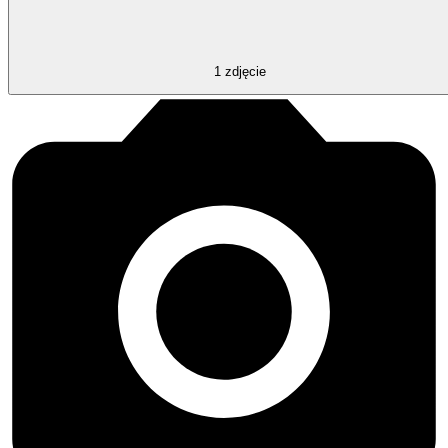
1
zdjęcie