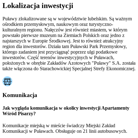
Lokalizacja inwestycji
Puławy zlokalizowane są w województwie lubelskim. Są ważnym
ośrodkiem przemysłowym, naukowym oraz turystyczno-
kulturalnym regionu. Nałęczów jest również miastem, w którym
powstało pierwsze muzeum na Ziemiach Polskich oraz jedno z
najstarszych w Europie Środkowej. Jest to również atrakcyjny
region dla inwestorów. Działa tam Puławski Park Przemysłowy,
którego zadaniem jest przyciągnąć poprzez ulgi podatkowe
inwestorów. Część terenów inwestycyjnych w Puławach,
położonych w obrębie Zakładów Azotowych "Puławy" S.A. została
także włączona do Starachowickiej Specjalnej Strefy Ekonomicznej.
Komunikacja
Jak wygląda komunikacja w okolicy inwestycji Apartamenty
Wśród Pisarzy?
Komunikacje miejską w mieście świadczy Miejski Zakład
Komunikacji w Puławach. Obsługuje on 21 linii autobusowych.