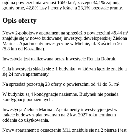
ogólna powierzchnia wynosi 1669 km², z czego 34,1% zajmują
grunty orne, 42,8% lasy i tereny leśne, a 23,1% pozostałe grunty.
Opis oferty
Nowy 2-pokojowy apartament na sprzedaż o powierzchni 45,44 m²
znajduje się w nowo
budowanej
inwestycji deweloperskiej
Zielona
Marina - Apartamenty inwestycyjne
w Mielnie
,
ul. Kościelna
56
(5.8 km od Koszalina).
Inwestycja
jest realizowana
przez
Inwestycje Renata Bobruk.
Cała inwestycja składa się z
1
budynku
,
w którym
łącznie znajdują
się 24 nowe apartamenty.
Na sprzedaż pozostają 23 oferty o powierzchni od 41 do 51 m².
W budynku są 4 kondygnacje naziemne
. Budynek nie posiada
kondygnacji podziemnych.
Inwestycja Zielona Marina - Apartamenty inwestycyjne jest w
trakcie budowy z planowanym na 2 kw. 2027 roku terminem
oddania do użytkowania
.
Nowy apartament
o oznaczeniu
M11
znajduje się na 2 piętrze
i jest