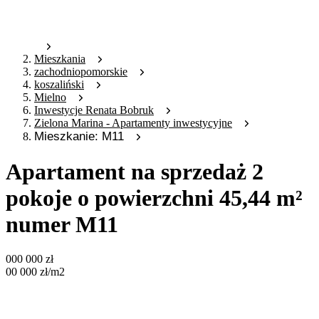
Mieszkania
zachodniopomorskie
koszaliński
Mielno
Inwestycje Renata Bobruk
Zielona Marina - Apartamenty inwestycyjne
Mieszkanie: M11
Apartament na sprzedaż 2
pokoje o powierzchni 45,44 m²
numer M11
000 000
zł
00 000
zł
/m2