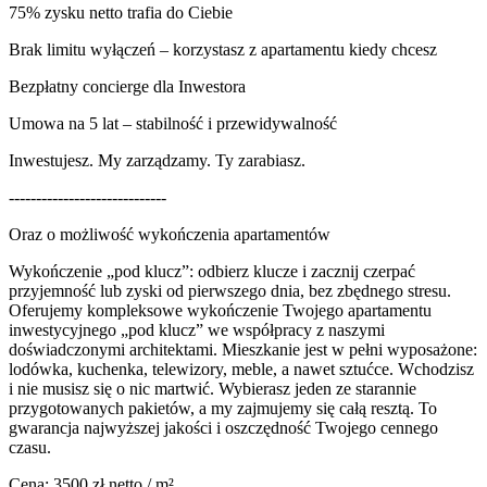
75% zysku netto trafia do Ciebie
Brak limitu wyłączeń – korzystasz z apartamentu kiedy chcesz
Bezpłatny concierge dla Inwestora
Umowa na 5 lat – stabilność i przewidywalność
Inwestujesz. My zarządzamy. Ty zarabiasz.
-----------------------------
Oraz o możliwość wykończenia apartamentów
Wykończenie „pod klucz”: odbierz klucze i zacznij czerpać
przyjemność lub zyski od pierwszego dnia, bez zbędnego stresu.
Oferujemy kompleksowe wykończenie Twojego apartamentu
inwestycyjnego „pod klucz” we współpracy z naszymi
doświadczonymi architektami. Mieszkanie jest w pełni wyposażone:
lodówka, kuchenka, telewizory, meble, a nawet sztućce. Wchodzisz
i nie musisz się o nic martwić. Wybierasz jeden ze starannie
przygotowanych pakietów, a my zajmujemy się całą resztą. To
gwarancja najwyższej jakości i oszczędność Twojego cennego
czasu.
Cena: 3500 zł netto / m²