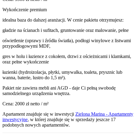
Wykończenie premium
idealna baza do dalszej aranżacji. W cenie pakietu otrzymujesz:
gładzie na ścianach i sufitach, gruntowanie oraz malowanie, pełne
oświetlenie (oprawy i źródła światła), podłogi winylowe z listwami
przypodłogowymi MDF,
gres w holu i łazience z cokołem, drzwi z ościeżnicami i klamkami,
oraz pełne wykończenie
łazienki (hydroizolacja, płytki, umywalka, toaleta, prysznic lub
wanna, baterie, lustro do 1,5 m²).
Pakiet nie zawiera mebli ani AGD - daje Ci pełną swobodę
samodzielnego urządzenia wnętrza.
Cena: 2000 zł netto / m²
Apartament
znajduje się w inwestycji
Zielona Marina - Apartamenty
inwestycyjne
, w której
znajduje
się w sprzedaży jeszcze
17
podobnych nowych apartamentów
.