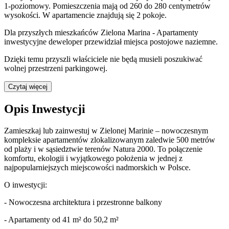
1
-poziomow
y
. Pomieszczenia mają
od 260 do 280
centymetrów
wysokości. W
apartamencie
znajdują
się
2
pokoje
.
Dla przyszłych mieszkańców
Zielona Marina - Apartamenty
inwestycyjne
deweloper przewidział
miejsca postojowe naziemne
.
Dzięki temu przyszli właściciele nie będą musieli poszukiwać
wolnej przestrzeni parkingowej.
Czytaj więcej
Opis Inwestycji
Zamieszkaj lub zainwestuj w Zielonej Marinie – nowoczesnym
kompleksie apartamentów zlokalizowanym zaledwie 500 metrów
od plaży i w sąsiedztwie terenów Natura 2000. To połączenie
komfortu, ekologii i wyjątkowego położenia w jednej z
najpopularniejszych miejscowości nadmorskich w Polsce.
O inwestycji:
- Nowoczesna architektura i przestronne balkony
- Apartamenty od 41 m² do 50,2 m²