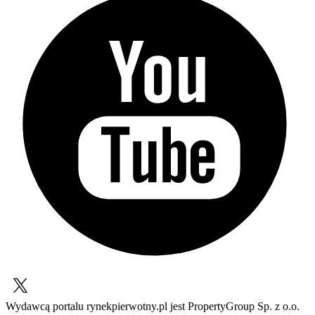
Wydawcą portalu rynekpierwotny.pl jest PropertyGroup Sp. z o.o.