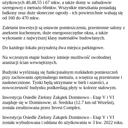
użytkowych 40,48,55 i 67 mkw, a także domy w zabudowie
szeregowej o metrażu 66mkw. Wszystkie mieszkania posiadają
balkony oraz duże słoneczne ogrody - ich powierzchnie wahają się
od 160 do 470 mkw.
Zaletami inwestycji są ustawne pomieszczenia, przestronne salony z
aneksem kuchennym, duże energooszczędne okna, a także
wykonanie z najwyższej klasy materiałów budowlanych.
Do każdego lokalu przynależą dwa miejsca parkingowe.
Na wczesnym etapie budowy istnieje możliwość swobodnej
aranżacji ścian wewnętrznych.
Budynki wyróżniają się funkcjonalnym rozkładem pomieszczeń
przy zachowaniu optymalnego metrażu, a wnętrza są przestronne i
nasłonecznione. Tynki będą utrzymane w bieli i szarości, a
nowoczesność budynku podkreślają płyty w kolorze stalowym.
Inwestycja Osiedle Zielony Zakątek Dominowo - Etap V i VI
znajduje się w Dominowie, ul. Średzka (12.7 km od Wrześni),
została zrealizowana przez Invest Complex.
Inwestycja Osiedle Zielony Zakątek Dominowo - Etap V i VI
została wybudowana i oddana do użytkowania w 3 kw. 2022 roku.