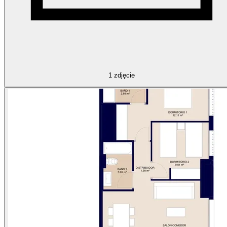
1
zdjęcie