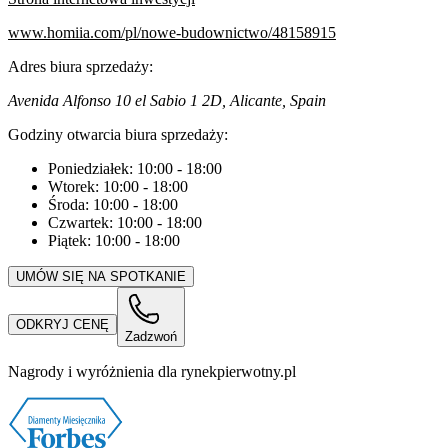
www.homiia.com/pl/nowe-budownictwo/48158915
Adres biura sprzedaży:
Avenida Alfonso 10 el Sabio 1 2D, Alicante, Spain
Godziny otwarcia biura sprzedaży:
Poniedziałek:
10:00
-
18:00
Wtorek:
10:00
-
18:00
Środa:
10:00
-
18:00
Czwartek:
10:00
-
18:00
Piątek:
10:00
-
18:00
UMÓW SIĘ NA SPOTKANIE
ODKRYJ CENĘ
Zadzwoń
Nagrody i wyróżnienia dla rynekpierwotny.pl