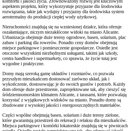
komfortu i jakości życia. Zrównoważony rozwój jest kluczowym
aspektem projektu, który wykorzystuje przyjazne dla środowiska
rozwiązania, takie jak wydajny i przyjazny dla środowiska system
aerotermalny do produkcji ciepłej wody użytkowej.
Nieruchomości znajdują się na wzniesionej działce, która oferuje
oszałamiające, niczym niezakłócone widoki na miasto Alicante.
Urbanizacja obejmuje duże tereny ogrodowe, basen, solarium, plac
zabaw i parking dla rowerów. Ponadto ceny domów obejmują
miejsce parkingowe i pomieszczenie gospodarcze. Osiedle jest
otoczone wszystkimi niezbędnymi usługami, takimi jak szkoły,
centra handlowe i supermarkety, co sprawia, że ​​życie tutaj jest
wygodne i praktyczne.
Domy mają szeroką gamę układów i rozmiarów, co pozwala
przyszłym mieszkańcom dostosować zarówno układ, jak i
wykończenie, dostosowując je do swoich gustów i potrzeb. Każdy
dom oferuje duże przestrzenie, zaprojektowane tak, aby cieszyć się
śródziemnomorskim klimatem Alicante, z tarasami, które pozwalają
korzystać z wyjątkowych widoków na miasto. Ponadto domy są
zbudowane z wysokiej jakości i energooszczędnych materiałów.
Części wspólne obejmują basen, solarium i duże tereny zielone,
które gwarantują przestrzeń do rekreacji i relaksu dla mieszkańców.
Miejsca parkingowe i komórki lokatorskie znajdują się w piwnicach
osiedla. Osiedle zostało zaprojektowane tak, aby oferować jakość