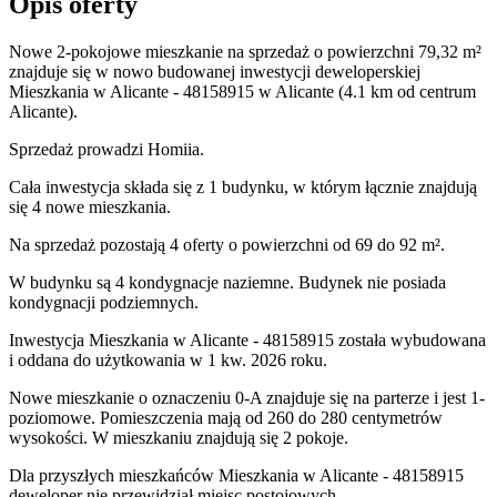
Opis oferty
Nowe 2-pokojowe mieszkanie na sprzedaż o powierzchni 79,32 m²
znajduje się w nowo
budowanej
inwestycji deweloperskiej
Mieszkania w Alicante - 48158915
w Alicante
(4.1 km od centrum
Alicante).
Sprzedaż
prowadzi
Homiia.
Cała inwestycja składa się z
1
budynku
,
w którym
łącznie znajdują
się 4 nowe mieszkania.
Na sprzedaż pozostają 4 oferty o powierzchni od 69 do 92 m².
W budynku są 4 kondygnacje naziemne
. Budynek nie posiada
kondygnacji podziemnych.
Inwestycja Mieszkania w Alicante - 48158915 została wybudowana
i oddana do użytkowania w 1 kw. 2026 roku
.
Nowe mieszkanie
o oznaczeniu
0-A
znajduje się na parterze
i jest
1
-
poziomow
e
. Pomieszczenia mają
od 260 do 280
centymetrów
wysokości. W
mieszkaniu
znajdują
się
2
pokoje
.
Dla przyszłych mieszkańców
Mieszkania w Alicante - 48158915
deweloper nie przewidział miejsc postojowych.