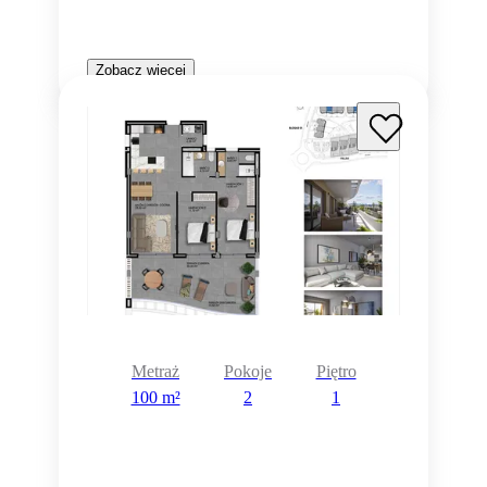
Zobacz więcej
Metraż
Pokoje
Piętro
100 m²
2
1