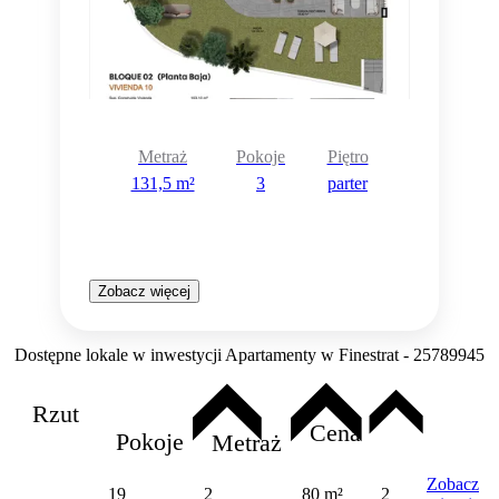
Metraż
Pokoje
Piętro
131,5 m²
3
parter
Zobacz więcej
Dostępne lokale w inwestycji Apartamenty w Finestrat - 25789945
Rzut
Cena
Pokoje
Metraż
Zobacz
19
2
80 m²
2