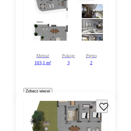
Metraż
Pokoje
Piętro
103,1 m²
3
2
Zobacz więcej