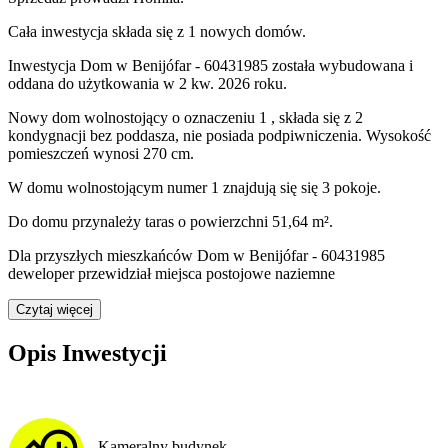
Cała inwestycja składa się z
1
nowych domów.
Inwestycja Dom w Benijófar - 60431985 została wybudowana i
oddana do użytkowania w 2 kw. 2026 roku
.
Nowy dom
wolnostojący
o oznaczeniu
1
,
składa się z 2
kondygnacji
bez poddasza
,
nie posiada podpiwniczenia
. Wysokość
pomieszczeń wynosi
270
cm.
W domu
wolnostojącym
numer
1
znajdują się
się
3
pokoje
.
Do domu
przynależy
taras o powierzchni 51,64 m²
.
Dla przyszłych mieszkańców Dom w Benijófar - 60431985
deweloper przewidział
miejsca postojowe naziemne
Czytaj więcej
Opis Inwestycji
Kameralny budynek