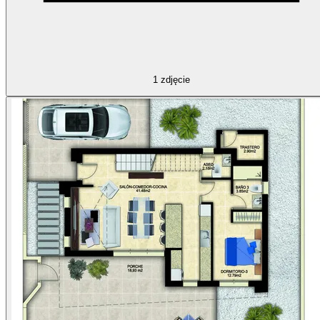
1
zdjęcie