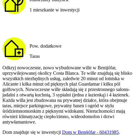
1 mieszkanie w inwestycji
Pow. dodatkowe
Taras
Odkryj nowoczesne, nowo wybudowane wille w Benijófar,
uprzywilejowanej okolicy Costa Blanca. Te wille znajdują się blisko
wszystkich niezbędnych usług, zaledwie 20 minut od lotniska w
Alicante i kilka minut od pięknych plaż Guardamar i kilku pól
golfowych. Nowoczesne wille składają się z przestronnego salonu-
jadalni z otwartą kuchnią, 3 sypialni (jedna z łazienką) i 4 łazienek.
Każda willa jest zbudowana na prywatnej działce, która obejmuje
taras, miejsce parkingowe, prywatny basen i ogród w stylu
śródziemnomorskim z pięknymi widokami. Nieruchomości mają
również klimatyzację ciepło/zimno, wideodomofon i drzwi
antywłamaniowe.
Dom
znajduje się w inwestycji
Dom w Benijófar - 60431985
.