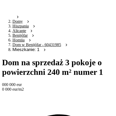
Domy
Hiszpania
Alicante
Benijófar
Homiia
Dom w Benijófar - 60431985
Mieszkanie: 1
Dom na sprzedaż 3 pokoje o
powierzchni 240 m² numer 1
000 000
eur
0 000
eur
/m2