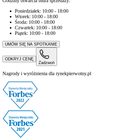
Godziny otwarcia biura sprzedaży:
Poniedziałek:
10:00
-
18:00
Wtorek:
10:00
-
18:00
Środa:
10:00
-
18:00
Czwartek:
10:00
-
18:00
Piątek:
10:00
-
18:00
UMÓW SIĘ NA SPOTKANIE
ODKRYJ CENĘ
Zadzwoń
Nagrody i wyróżnienia dla rynekpierwotny.pl