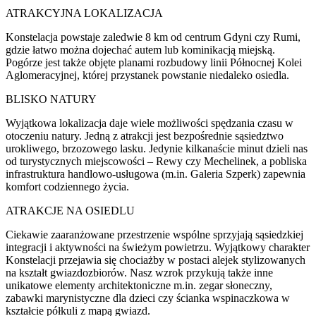
ATRAKCYJNA LOKALIZACJA
Konstelacja powstaje zaledwie 8 km od centrum Gdyni czy Rumi,
gdzie łatwo można dojechać autem lub kominikacją miejską.
Pogórze jest także objęte planami rozbudowy linii Północnej Kolei
Aglomeracyjnej, której przystanek powstanie niedaleko osiedla.
BLISKO NATURY
Wyjątkowa lokalizacja daje wiele możliwości spędzania czasu w
otoczeniu natury. Jedną z atrakcji jest bezpośrednie sąsiedztwo
urokliwego, brzozowego lasku. Jedynie kilkanaście minut dzieli nas
od turystycznych miejscowości – Rewy czy Mechelinek, a pobliska
infrastruktura handlowo-usługowa (m.in. Galeria Szperk) zapewnia
komfort codziennego życia.
ATRAKCJE NA OSIEDLU
Ciekawie zaaranżowane przestrzenie wspólne sprzyjają sąsiedzkiej
integracji i aktywności na świeżym powietrzu. Wyjątkowy charakter
Konstelacji przejawia się chociażby w postaci alejek stylizowanych
na kształt gwiazdozbiorów. Nasz wzrok przykują także inne
unikatowe elementy architektoniczne m.in. zegar słoneczny,
zabawki marynistyczne dla dzieci czy ścianka wspinaczkowa w
kształcie półkuli z mapą gwiazd.