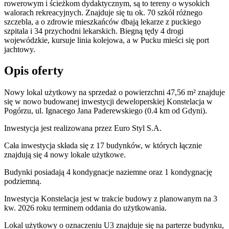
rowerowym i ścieżkom dydaktycznym, są to tereny o wysokich
walorach rekreacyjnych. Znajduje się tu ok. 70 szkół różnego
szczebla, a o zdrowie mieszkańców dbają lekarze z puckiego
szpitala i 34 przychodni lekarskich. Biegną tędy 4 drogi
wojewódzkie, kursuje linia kolejowa, a w Pucku mieści się port
jachtowy.
Opis oferty
Nowy lokal użytkowy na sprzedaż o powierzchni 47,56 m²
znajduje
się w nowo
budowanej
inwestycji deweloperskiej
Konstelacja
w
Pogórzu
,
ul. Ignacego Jana Paderewskiego
(0.4 km od Gdyni).
Inwestycja
jest realizowana
przez
Euro Styl S.A.
Cała inwestycja składa się z 17 budynków, w których łącznie
znajdują się 4 nowy lokale użytkowe.
Budynki posiadają 4 kondygnacje naziemne oraz 1 kondygnację
podziemną.
Inwestycja Konstelacja jest w trakcie budowy z planowanym na 3
kw. 2026 roku terminem oddania do użytkowania
.
Lokal użytkowy o oznaczeniu U3 znajduje się na parterze budynku,