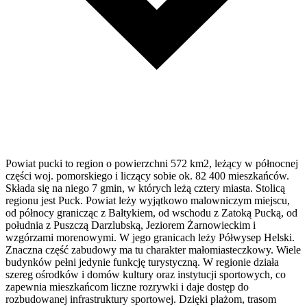
Powiat pucki to region o powierzchni 572 km2, leżący w północnej
części woj. pomorskiego i liczący sobie ok. 82 400 mieszkańców.
Składa się na niego 7 gmin, w których leżą cztery miasta. Stolicą
regionu jest Puck. Powiat leży wyjątkowo malowniczym miejscu,
od północy granicząc z Bałtykiem, od wschodu z Zatoką Pucką, od
południa z Puszczą Darzlubską, Jeziorem Żarnowieckim i
wzgórzami morenowymi. W jego granicach leży Półwysep Helski.
Znaczna część zabudowy ma tu charakter małomiasteczkowy. Wiele
budynków pełni jedynie funkcję turystyczną. W regionie działa
szereg ośrodków i domów kultury oraz instytucji sportowych, co
zapewnia mieszkańcom liczne rozrywki i daje dostęp do
rozbudowanej infrastruktury sportowej. Dzięki plażom, trasom