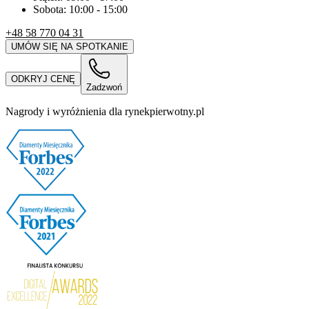
Sobota:
10:00
-
15:00
+48 58 770 04 31
UMÓW SIĘ NA SPOTKANIE
ODKRYJ CENĘ
Zadzwoń
Nagrody i wyróżnienia dla rynekpierwotny.pl