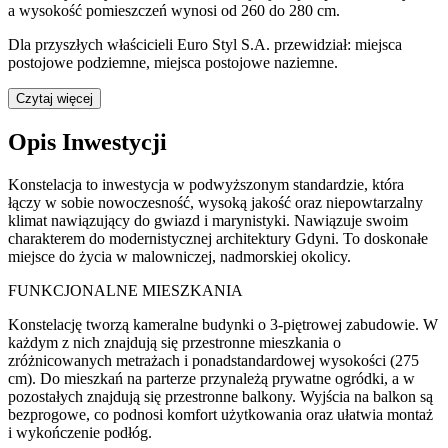
a wysokość pomieszczeń wynosi od 260 do 280 cm.
Dla przyszłych właścicieli Euro Styl S.A. przewidział: miejsca
postojowe podziemne, miejsca postojowe naziemne.
Czytaj więcej
Opis Inwestycji
Konstelacja to inwestycja w podwyższonym standardzie, która
łączy w sobie nowoczesność, wysoką jakość oraz niepowtarzalny
klimat nawiązujący do gwiazd i marynistyki. Nawiązuje swoim
charakterem do modernistycznej architektury Gdyni. To doskonałe
miejsce do życia w malowniczej, nadmorskiej okolicy.
FUNKCJONALNE MIESZKANIA
Konstelację tworzą kameralne budynki o 3-piętrowej zabudowie. W
każdym z nich znajdują się przestronne mieszkania o
zróżnicowanych metrażach i ponadstandardowej wysokości (275
cm). Do mieszkań na parterze przynależą prywatne ogródki, a w
pozostałych znajdują się przestronne balkony. Wyjścia na balkon są
bezprogowe, co podnosi komfort użytkowania oraz ułatwia montaż
i wykończenie podłóg.