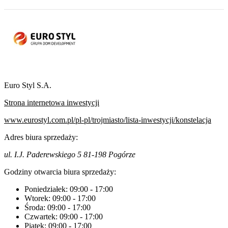
Euro Styl S.A.
Strona internetowa inwestycji
www.eurostyl.com.pl/pl-pl/trojmiasto/lista-inwestycji/konstelacja
Adres biura sprzedaży:
ul. I.J. Paderewskiego 5 81-198 Pogórze
Godziny otwarcia biura sprzedaży:
Poniedziałek:
09:00
-
17:00
Wtorek:
09:00
-
17:00
Środa:
09:00
-
17:00
Czwartek:
09:00
-
17:00
Piątek:
09:00
-
17:00