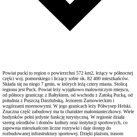
Powiat pucki to region o powierzchni 572 km2, leżący w północnej
części woj. pomorskiego i liczący sobie ok. 82 400 mieszkańców.
Składa się na niego 7 gmin, w których leżą cztery miasta. Stolicą
regionu jest Puck. Powiat leży wyjątkowo malowniczym miejscu,
od północy granicząc z Bałtykiem, od wschodu z Zatoką Pucką, od
południa z Puszczą Darzlubską, Jeziorem Żarnowieckim i
wzgórzami morenowymi. W jego granicach leży Półwysep Helski.
Znaczna część zabudowy ma tu charakter małomiasteczkowy. Wiele
budynków pełni jedynie funkcję turystyczną. W regionie działa
szereg ośrodków i domów kultury oraz instytucji sportowych, co
zapewnia mieszkańcom liczne rozrywki i daje dostęp do
rozbudowanej infrastruktury sportowej. Dzięki plażom, trasom