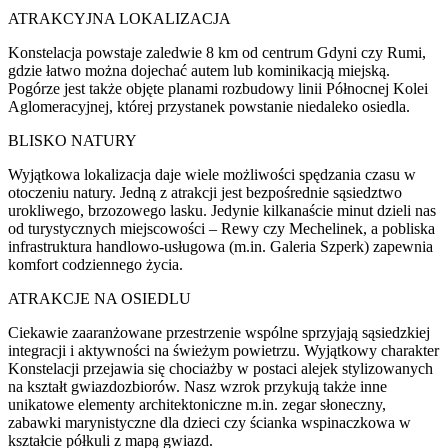
ATRAKCYJNA LOKALIZACJA
Konstelacja powstaje zaledwie 8 km od centrum Gdyni czy Rumi,
gdzie łatwo można dojechać autem lub kominikacją miejską.
Pogórze jest także objęte planami rozbudowy linii Północnej Kolei
Aglomeracyjnej, której przystanek powstanie niedaleko osiedla.
BLISKO NATURY
Wyjątkowa lokalizacja daje wiele możliwości spędzania czasu w
otoczeniu natury. Jedną z atrakcji jest bezpośrednie sąsiedztwo
urokliwego, brzozowego lasku. Jedynie kilkanaście minut dzieli nas
od turystycznych miejscowości – Rewy czy Mechelinek, a pobliska
infrastruktura handlowo-usługowa (m.in. Galeria Szperk) zapewnia
komfort codziennego życia.
ATRAKCJE NA OSIEDLU
Ciekawie zaaranżowane przestrzenie wspólne sprzyjają sąsiedzkiej
integracji i aktywności na świeżym powietrzu. Wyjątkowy charakter
Konstelacji przejawia się chociażby w postaci alejek stylizowanych
na kształt gwiazdozbiorów. Nasz wzrok przykują także inne
unikatowe elementy architektoniczne m.in. zegar słoneczny,
zabawki marynistyczne dla dzieci czy ścianka wspinaczkowa w
kształcie półkuli z mapą gwiazd.