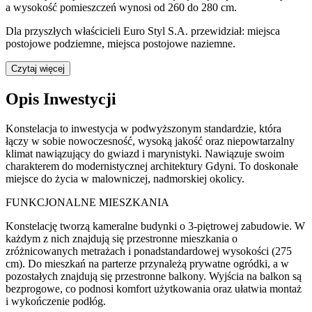
a wysokość pomieszczeń wynosi od 260 do 280 cm.
Dla przyszłych właścicieli Euro Styl S.A. przewidział: miejsca
postojowe podziemne, miejsca postojowe naziemne.
Czytaj więcej
Opis Inwestycji
Konstelacja to inwestycja w podwyższonym standardzie, która
łączy w sobie nowoczesność, wysoką jakość oraz niepowtarzalny
klimat nawiązujący do gwiazd i marynistyki. Nawiązuje swoim
charakterem do modernistycznej architektury Gdyni. To doskonałe
miejsce do życia w malowniczej, nadmorskiej okolicy.
FUNKCJONALNE MIESZKANIA
Konstelację tworzą kameralne budynki o 3-piętrowej zabudowie. W
każdym z nich znajdują się przestronne mieszkania o
zróżnicowanych metrażach i ponadstandardowej wysokości (275
cm). Do mieszkań na parterze przynależą prywatne ogródki, a w
pozostałych znajdują się przestronne balkony. Wyjścia na balkon są
bezprogowe, co podnosi komfort użytkowania oraz ułatwia montaż
i wykończenie podłóg.