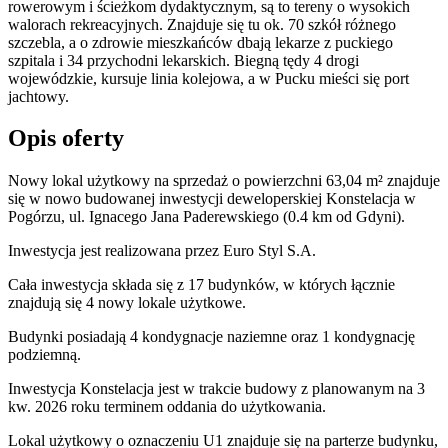
rowerowym i ścieżkom dydaktycznym, są to tereny o wysokich
walorach rekreacyjnych. Znajduje się tu ok. 70 szkół różnego
szczebla, a o zdrowie mieszkańców dbają lekarze z puckiego
szpitala i 34 przychodni lekarskich. Biegną tędy 4 drogi
wojewódzkie, kursuje linia kolejowa, a w Pucku mieści się port
jachtowy.
Opis oferty
Nowy lokal użytkowy na sprzedaż o powierzchni 63,04 m²
znajduje
się w nowo
budowanej
inwestycji deweloperskiej
Konstelacja
w
Pogórzu
,
ul. Ignacego Jana Paderewskiego
(0.4 km od Gdyni).
Inwestycja
jest realizowana
przez
Euro Styl S.A.
Cała inwestycja składa się z 17 budynków, w których łącznie
znajdują się 4 nowy lokale użytkowe.
Budynki posiadają 4 kondygnacje naziemne oraz 1 kondygnację
podziemną.
Inwestycja Konstelacja jest w trakcie budowy z planowanym na 3
kw. 2026 roku terminem oddania do użytkowania
.
Lokal użytkowy o oznaczeniu U1 znajduje się na parterze budynku,