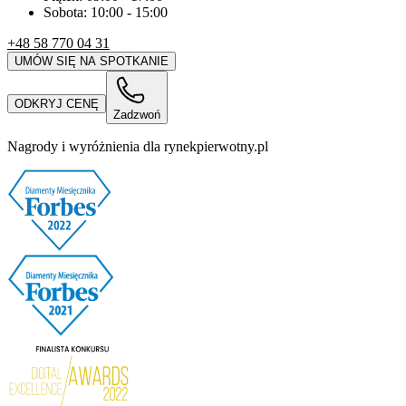
Sobota:
10:00
-
15:00
+48 58 770 04 31
UMÓW SIĘ NA SPOTKANIE
ODKRYJ CENĘ
Zadzwoń
Nagrody i wyróżnienia dla rynekpierwotny.pl