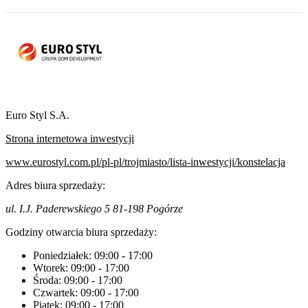
Euro Styl S.A.
Strona internetowa inwestycji
www.eurostyl.com.pl/pl-pl/trojmiasto/lista-inwestycji/konstelacja
Adres biura sprzedaży:
ul. I.J. Paderewskiego 5 81-198 Pogórze
Godziny otwarcia biura sprzedaży:
Poniedziałek:
09:00
-
17:00
Wtorek:
09:00
-
17:00
Środa:
09:00
-
17:00
Czwartek:
09:00
-
17:00
Piątek:
09:00
-
17:00