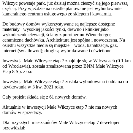
Wilczyc powstaje park, już dzisiaj można cieszyć się jego pierwszą
częścią. Przy wjeździe na osiedle planowane jest wybudowanie
kameralnego centrum usługowego ze sklepem i kawiarnią.
Do budowy domów wykorzystywane są najlepsze dostępne
materiały– wysokiej jakości tynki, drewno i klinkier jako
wykończenie elewacji, ściany z porothermu Wienerberger,
ceramiczna dachówka. Architektura jest spójna i nowoczesna. Na
osiedlu wszystkie media są miejskie – woda, kanalizacja, gaz,
internet (światłowód); drogi są wybrukowane i oświetlone.
Inwestycja Małe Wilczyce etap 7 znajduje się w Wilczycach (0.1 km
od Wrocławia), została zrealizowana przez BNM Małe Wilczyce
Etap 8 Sp. z o.o.
Inwestycja Małe Wilczyce etap 7 została wybudowana i oddana do
użytkowania w 3 kw. 2021 roku.
Cały projekt składa się z
61 nowych domów
.
Aktualnie w inwestycji
Małe Wilczyce etap 7
nie ma nowych
domów w sprzedaży.
Dla przyszłych mieszkańców Małe Wilczyce etap 7 deweloper
przewidział: