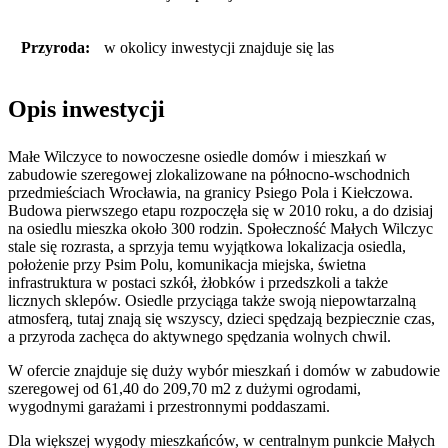
Przyroda:
w okolicy inwestycji znajduje się las
Opis inwestycji
Małe Wilczyce to nowoczesne osiedle domów i mieszkań w
zabudowie szeregowej zlokalizowane na północno-wschodnich
przedmieściach Wrocławia, na granicy Psiego Pola i Kiełczowa.
Budowa pierwszego etapu rozpoczęła się w 2010 roku, a do dzisiaj
na osiedlu mieszka około 300 rodzin. Społeczność Małych Wilczyc
stale się rozrasta, a sprzyja temu wyjątkowa lokalizacja osiedla,
położenie przy Psim Polu, komunikacja miejska, świetna
infrastruktura w postaci szkół, żłobków i przedszkoli a także
licznych sklepów. Osiedle przyciąga także swoją niepowtarzalną
atmosferą, tutaj znają się wszyscy, dzieci spędzają bezpiecznie czas,
a przyroda zachęca do aktywnego spędzania wolnych chwil.
W ofercie znajduje się duży wybór mieszkań i domów w zabudowie
szeregowej od 61,40 do 209,70 m2 z dużymi ogrodami,
wygodnymi garażami i przestronnymi poddaszami.
Dla większej wygody mieszkańców, w centralnym punkcie Małych