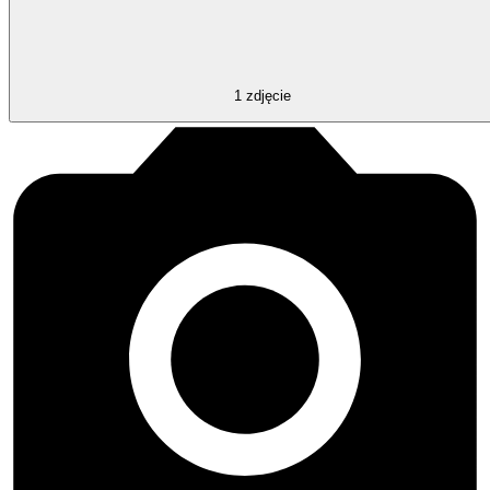
1
zdjęcie