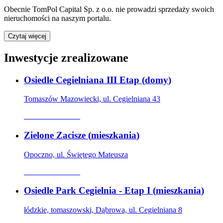
Obecnie
TomPol Capital Sp. z o.o.
nie prowadzi sprzedaży swoich
nieruchomości na naszym portalu.
Czytaj więcej
Inwestycje zrealizowane
Osiedle Cegielniana III Etap
(
domy
)
Tomaszów Mazowiecki, ul. Cegielniana 43
Oferta archiwalna
Zielone Zacisze
(
mieszkania
)
Opoczno, ul. Świętego Mateusza
Oferta archiwalna
Osiedle Park Cegielnia - Etap I
(
mieszkania
)
łódzkie, tomaszowski, Dąbrowa, ul. Cegielniana 8