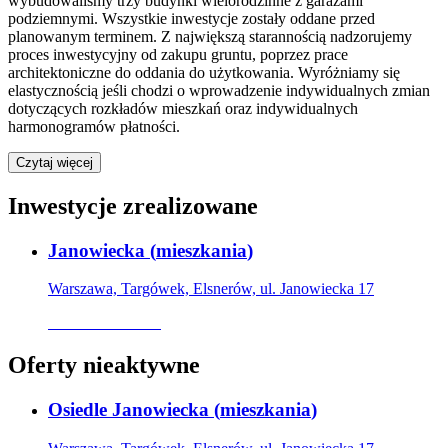
wybudowaliśmy trzy budynki wielorodzinne z garażami
podziemnymi. Wszystkie inwestycje zostały oddane przed
planowanym terminem. Z największą starannością nadzorujemy
proces inwestycyjny od zakupu gruntu, poprzez prace
architektoniczne do oddania do użytkowania. Wyróżniamy się
elastycznością jeśli chodzi o wprowadzenie indywidualnych zmian
dotyczących rozkładów mieszkań oraz indywidualnych
harmonogramów płatności.
Czytaj więcej
Inwestycje zrealizowane
Janowiecka
(
mieszkania
)
Warszawa, Targówek, Elsnerów, ul. Janowiecka 17
Oferta archiwalna
Oferty nieaktywne
Osiedle Janowiecka
(
mieszkania
)