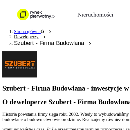
Nieruchomości
Strona główna
Deweloperzy
Szubert - Firma Budowlana
Szubert - Firma Budowlana - inwestycje w
O deweloperze Szubert - Firma Budowlan
Historia powstania firmy sięga roku 2002. Wtedy to wybudowaliśmy p
budowlane o budownictwo wielorodzinne. Realizujemy również domy
Szanując Państwa czas, ściśle przestrzegamy terminu rozpoczęcia 