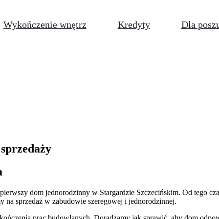
Wykończenie wnętrz
Kredyty
Dla posz
 sprzedaży
a
ierwszy dom jednorodzinny w Stargardzie Szczecińskim. Od tego czasu
 na sprzedaż w zabudowie szeregowej i jednorodzinnej.
i zakończenia prac budowlanych. Doradzamy jak sprawić, aby dom odp