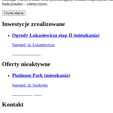
funkcjonalno – estetycznym.
Czytaj więcej
Inwestycje zrealizowane
Ogrody Łukasiewicza etap II
(
mieszkania
)
Stargard, ul. Łukasiewicza
Oferta archiwalna
Oferty nieaktywne
Platinum Park
(
mieszkania
)
Stargard, ul. Spokojna
Oferta nieaktywna
Kontakt