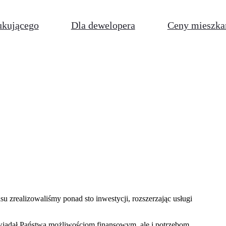
ukującego
Dla dewelopera
Ceny mieszka
 zrealizowaliśmy ponad sto inwestycji, rozszerzając usługi
owiadał Państwa możliwościom finansowym, ale i potrzebom