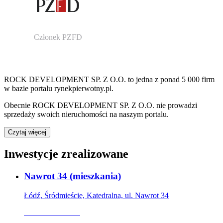
Członek PZFD
ROCK DEVELOPMENT SP. Z O.O.
to jedna z ponad
5 000
firm
w bazie
portalu rynekpierwotny.pl
.
Obecnie
ROCK DEVELOPMENT SP. Z O.O.
nie prowadzi
sprzedaży swoich nieruchomości na naszym portalu.
Czytaj więcej
Inwestycje zrealizowane
Nawrot 34
(
mieszkania
)
Łódź, Śródmieście, Katedralna, ul. Nawrot 34
Oferta archiwalna