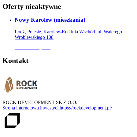
Oferty nieaktywne
Nowy Karolew
(
mieszkania
)
Łódź, Polesie, Karolew-Retkinia Wschód, ul. Walerego
Wróblewskiego 108
Oferta nieaktywna
Kontakt
ROCK DEVELOPMENT SP. Z O.O.
Strona internetowa inwestycji
https://rockdevelopment.pl/