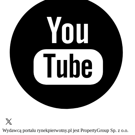
Wydawcą portalu rynekpierwotny.pl jest PropertyGroup Sp. z o.o.