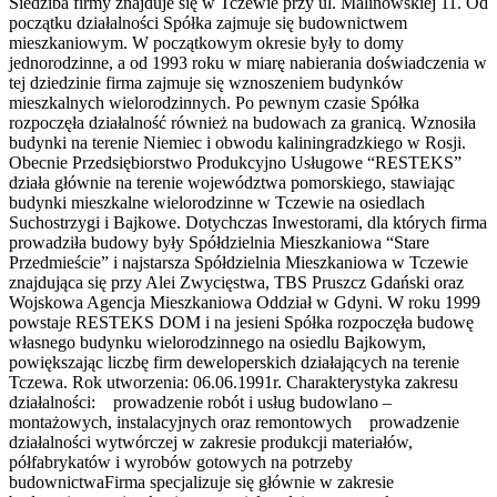
Siedziba firmy znajduje się w Tczewie przy ul. Malinowskiej 11. Od
początku działalności Spółka zajmuje się budownictwem
mieszkaniowym. W początkowym okresie były to domy
jednorodzinne, a od 1993 roku w miarę nabierania doświadczenia w
tej dziedzinie firma zajmuje się wznoszeniem budynków
mieszkalnych wielorodzinnych. Po pewnym czasie Spółka
rozpoczęła działalność również na budowach za granicą. Wznosiła
budynki na terenie Niemiec i obwodu kaliningradzkiego w Rosji.
Obecnie Przedsiębiorstwo Produkcyjno Usługowe “RESTEKS”
działa głównie na terenie województwa pomorskiego, stawiając
budynki mieszkalne wielorodzinne w Tczewie na osiedlach
Suchostrzygi i Bajkowe. Dotychczas Inwestorami, dla których firma
prowadziła budowy były Spółdzielnia Mieszkaniowa “Stare
Przedmieście” i najstarsza Spółdzielnia Mieszkaniowa w Tczewie
znajdująca się przy Alei Zwycięstwa, TBS Pruszcz Gdański oraz
Wojskowa Agencja Mieszkaniowa Oddział w Gdyni. W roku 1999
powstaje RESTEKS DOM i na jesieni Spółka rozpoczęła budowę
własnego budynku wielorodzinnego na osiedlu Bajkowym,
powiększając liczbę firm deweloperskich działających na terenie
Tczewa. Rok utworzenia: 06.06.1991r. Charakterystyka zakresu
działalności: prowadzenie robót i usług budowlano –
montażowych, instalacyjnych oraz remontowych prowadzenie
działalności wytwórczej w zakresie produkcji materiałów,
półfabrykatów i wyrobów gotowych na potrzeby
budownictwaFirma specjalizuje się głównie w zakresie